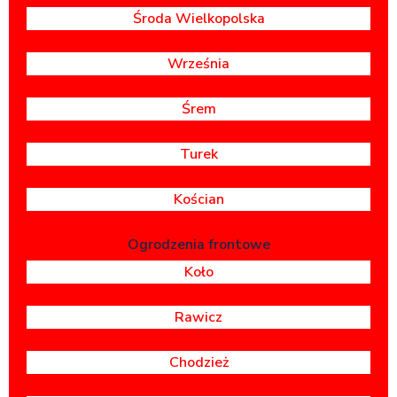
Środa Wielkopolska
Września
Śrem
Turek
Kościan
Ogrodzenia frontowe
Koło
Rawicz
Chodzież