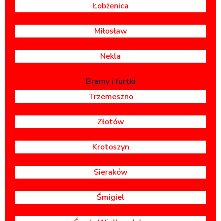
Łobżenica
Miłosław
Nekla
Bramy i furtki
Trzemeszno
Złotów
Krotoszyn
Sieraków
Śmigiel