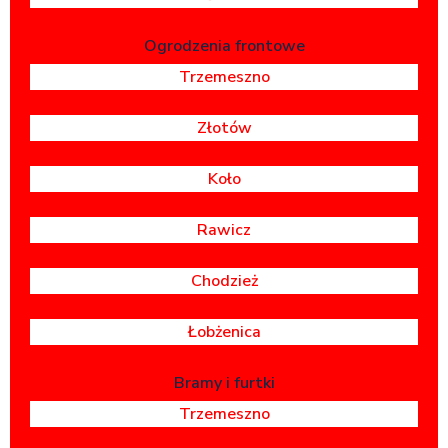
Ogrodzenia frontowe
Trzemeszno
Złotów
Koło
Rawicz
Chodzież
Łobżenica
Bramy i furtki
Trzemeszno