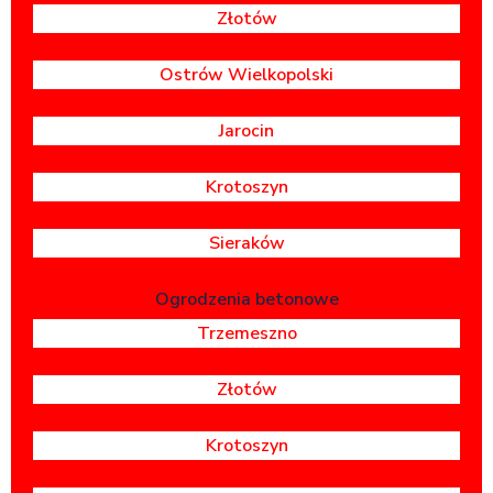
Złotów
Ostrów Wielkopolski
Jarocin
Krotoszyn
Sieraków
Ogrodzenia betonowe
Trzemeszno
Złotów
Krotoszyn