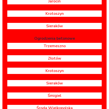
Jarocin
Krotoszyn
Sieraków
Ogrodzenia betonowe
Trzemeszno
Złotów
Krotoszyn
Sieraków
Śmigiel
Środa Wielkopolska