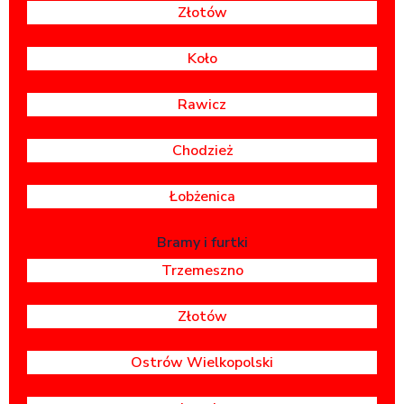
Złotów
Koło
Rawicz
Chodzież
Łobżenica
Bramy i furtki
Trzemeszno
Złotów
Ostrów Wielkopolski