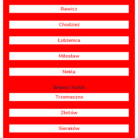
Rawicz
Chodzież
Łobżenica
Miłosław
Nekla
Bramy i furtki
Trzemeszno
Złotów
Sieraków