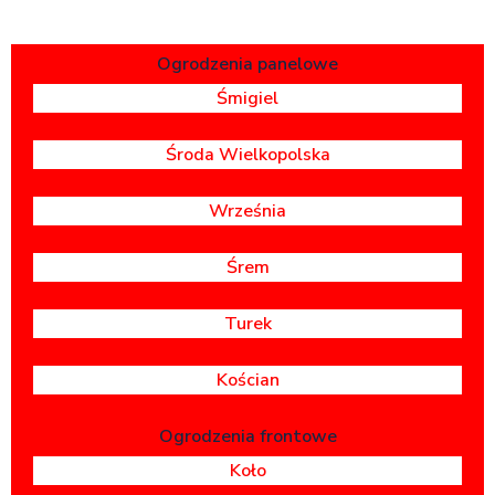
Ogrodzenia panelowe
Śmigiel
Środa Wielkopolska
Września
Śrem
Turek
Kościan
Ogrodzenia frontowe
Koło