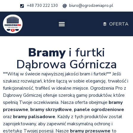
+48 730 222 130
biuro@ogrodzeniapro.pl
OFERTA
Bramy
i furtki
Dąbrowa Górnicza
**Witaj w świecie najwyższej jakości bram i furtek!** Jeśli
szukasz rozwiązań, które łączą w sobie elegancję, trwałość i
funkcjonalność, trafiłeś w idealne miejsce. Ogrodzenia Pro z
Dąbrowy Górniczej oferuje szeroką gamę produktów, które
spełnią Twoje oczekiwania. Nasza oferta obejmuje
bramy
przesuwne
,
bramy skrzydłowe
,
panele ogrodzeniowe
oraz
bramy palisadowe
. Każdy z tych produktów został
zaprojektowany, aby zapewnić maksymalną ochronę i
estetykę Twojej posesji. Nasze
bramy przesuwne
to