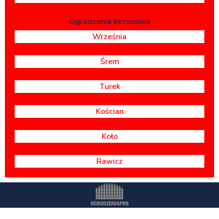
Ogrodzenia betonowe
Września
Śrem
Turek
Kościan
Koło
Rawicz