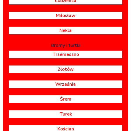
Łobżenica
Miłosław
Nekla
Bramy i furtki
Trzemeszno
Złotów
Września
Śrem
Turek
Kościan