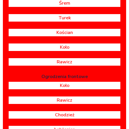
Śrem
Turek
Kościan
Koło
Rawicz
Ogrodzenia frontowe
Koło
Rawicz
Chodzież