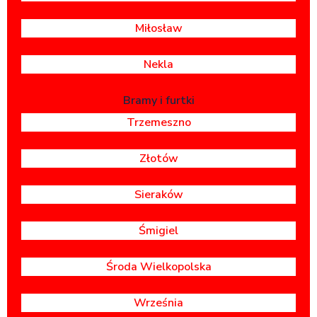
Miłosław
Nekla
Bramy i furtki
Trzemeszno
Złotów
Sieraków
Śmigiel
Środa Wielkopolska
Września