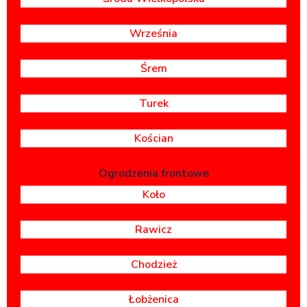
Września
Śrem
Turek
Kościan
Ogrodzenia frontowe
Koło
Rawicz
Chodzież
Łobżenica