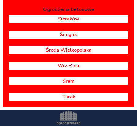
Ogrodzenia betonowe
Sieraków
Śmigiel
Środa Wielkopolska
Września
Śrem
Turek