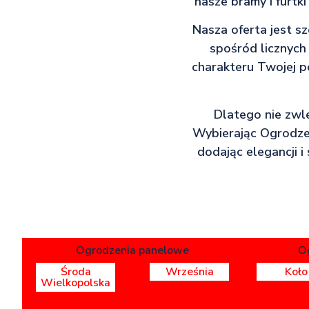
nasze bramy i furtk
Nasza oferta jest 
spośród licznych
charakteru Twojej p
Dlatego nie zwle
Wybierając Ogrodzen
dodając elegancji i 
Ogrodzenia panelowe
O
Środa
Września
Koło
Wielkopolska