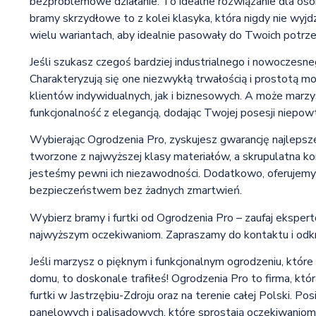
bezproblemowe działanie. To idealne rozwiązanie dla os
bramy skrzydłowe to z kolei klasyka, która nigdy nie wyj
wielu wariantach, aby idealnie pasowały do Twoich potrze
Jeśli szukasz czegoś bardziej industrialnego i nowoczes
Charakteryzują się one niezwykłą trwałością i prostotą m
klientów indywidualnych, jak i biznesowych. A może marzy
funkcjonalność z elegancją, dodając Twojej posesji niepow
Wybierając Ogrodzenia Pro, zyskujesz gwarancję najlepsz
tworzone z najwyższej klasy materiałów, a skrupulatna kon
jesteśmy pewni ich niezawodności. Dodatkowo, oferujemy
bezpieczeństwem bez żadnych zmartwień.
Wybierz bramy i furtki od Ogrodzenia Pro – zaufaj ekspert
najwyższym oczekiwaniom. Zapraszamy do kontaktu i odkryc
Jeśli marzysz o pięknym i funkcjonalnym ogrodzeniu, kt
domu, to doskonale trafiłeś! Ogrodzenia Pro to firma, któr
furtki w Jastrzębiu-Zdroju oraz na terenie całej Polski. 
panelowych i palisadowych, które sprostają oczekiwaniom