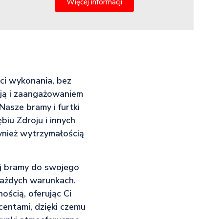
Więcej informacji
ści wykonania, bez
asją i zaangażowaniem
asze bramy i furtki
iu Zdroju i innych
ównież wytrzymałością
ej bramy do swojego
każdych warunkach.
ością, oferując Ci
entami, dzięki czemu