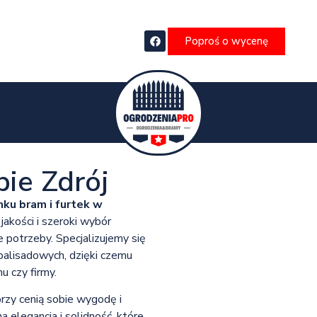
Poproś o wycenę
ębie Zdrój
nku bram i furtek w
jakości i szeroki wybór
 potrzeby. Specjalizujemy się
alisadowych, dzięki czemu
u czy firmy.
rzy cenią sobie wygodę i
 elegancja i solidność, które