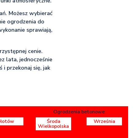
runki atmosferyczne.
ań. Możesz wybierać
nie ogrodzenia do
wykonanie sprawiają,
rzystępnej cenie.
z lata, jednocześnie
 i przekonaj się, jak
Ogrodzenia betonowe
Złotów
Środa
Września
Wielkopolska