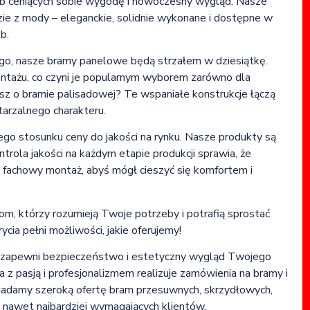
ób ceniących sobie wygodę i nowoczesny wygląd. Nasze
dzie z mody – eleganckie, solidnie wykonane i dostępne w
b.
nego, nasze bramy panelowe będą strzałem w dziesiątkę.
ontażu, co czyni je popularnym wyborem zarówno dla
sz o bramie palisadowej? Te wspaniałe konstrukcje łączą
tarzalnego charakteru.
ego stosunku ceny do jakości na rynku. Nasze produkty są
trola jakości na każdym etapie produkcji sprawia, że
 fachowy montaż, abyś mógł cieszyć się komfortem i
om, którzy rozumieją Twoje potrzeby i potrafią sprostać
ia pełni możliwości, jakie oferujemy!
óre zapewni bezpieczeństwo i estetyczny wygląd Twojego
a z pasją i profesjonalizmem realizuje zamówienia na bramy i
Posiadamy szeroką ofertę bram przesuwnych, skrzydłowych,
 nawet najbardziej wymagających klientów.