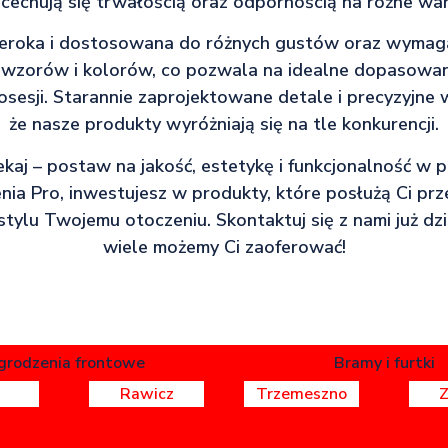
i cechują się trwałością oraz odpornością na różne wa
szeroka i dostosowana do różnych gustów oraz wymag
 wzorów i kolorów, co pozwala na idealne dopasowa
osesji. Starannie zaprojektowane detale i precyzyjne 
że nasze produkty wyróżniają się na tle konkurencji.
kaj – postaw na jakość, estetykę i funkcjonalność w p
ia Pro, inwestujesz w produkty, które posłużą Ci prze
stylu Twojemu otoczeniu. Skontaktuj się z nami już dziś
wiele możemy Ci zaoferować!
grodzenia frontowe
Bramy i furtki
Rawicz
Trzemeszno