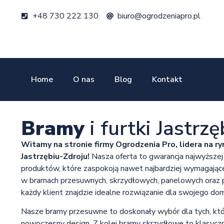
+48 730 222 130
biuro@ogrodzeniapro.pl
Home
O nas
Blog
Kontakt
Bramy
i furtki Jastrz
Witamy na stronie firmy Ogrodzenia Pro, lidera na ry
Jastrzębiu-Zdroju!
Nasza oferta to gwarancja najwyższej 
produktów, które zaspokoją nawet najbardziej wymagające
w bramach przesuwnych, skrzydłowych, panelowych oraz p
każdy klient znajdzie idealne rozwiązanie dla swojego dom
Nasze bramy przesuwne to doskonały wybór dla tych, któ
nowoczesny design. Z kolei bramy skrzydłowe to klasyczna