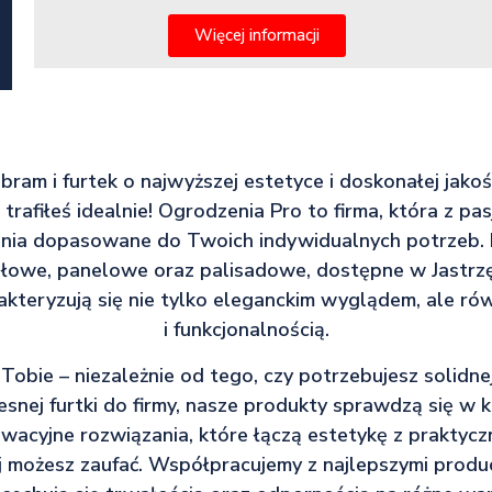
Więcej informacji
 bram i furtek o najwyższej estetyce i doskonałej jako
rafiłeś idealnie! Ogrodzenia Pro to firma, która z p
nia dopasowane do Twoich indywidualnych potrzeb. N
łowe, panelowe oraz palisadowe, dostępne w Jastrzęb
rakteryzują się nie tylko eleganckim wyglądem, ale r
i funkcjonalnością.
 Tobie – niezależnie od tego, czy potrzebujesz solidn
snej furtki do firmy, nasze produkty sprawdzą się w 
acyjne rozwiązania, które łączą estetykę z praktyczn
j możesz zaufać. Współpracujemy z najlepszymi produc