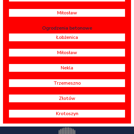
Miłosław
Ogrodzenia betonowe
Łobżenica
Miłosław
Nekla
Trzemeszno
Złotów
Krotoszyn