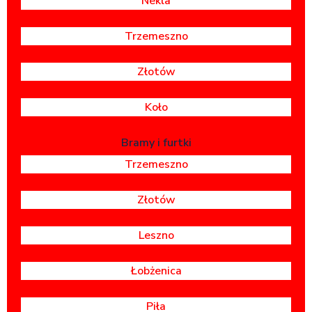
Nekla
Trzemeszno
Złotów
Koło
Bramy i furtki
Trzemeszno
Złotów
Leszno
Łobżenica
Piła