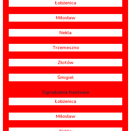
Łobżenica
Miłosław
Nekla
Trzemeszno
Złotów
Śmigiel
Ogrodzenia frontowe
Łobżenica
Miłosław