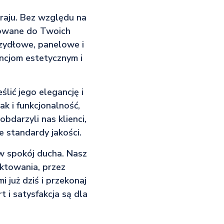
kraju. Bez względu na
asowane do Twoich
zydłowe, panelowe i
ncjom estetycznym i
lić jego elegancję i
ak i funkcjonalność,
bdarzyli nas klienci,
e standardy jakości.
 w spokój ducha. Nasz
ektowania, przez
 już dziś i przekonaj
 i satysfakcja są dla