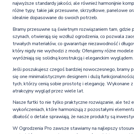
najwyższe standardy jakości, ale również harmonijnie komp
różne typy, takie jak przesuwne, skrzydłowe, panelowe or
idealnie dopasowane do swoich potrzeb.
Bramy przesuwne są świetnym rozwiązaniem tam, gdzie prze
szynach, otwierają się wzdłuż ogrodzenia, co pozwala za
trwałych materiałów, co gwarantuje niezawodność i długo
który nigdy nie wychodzi z mody. Oferujemy różne modele 
wyróżniają się solidną konstrukcją i eleganckim wyglądem.
Jeśli poszukujesz czegoś bardziej nowoczesnego, bramy 
się one minimalistycznym designem i dużą funkcjonalnośc
tych, którzy cenią sobie prostotę i elegancję. Wykonane z 
atrakcyjny wygląd przez wiele lat.
Nasze furtki to nie tylko praktyczne rozwiązanie, ale też 
wykończeniach, które harmonizują z pozostałymi elementa
dbałość o detale sprawiają, że nasze produkty są inwestycj
W Ogrodzenia Pro zawsze stawiamy na najlepszy stosunek