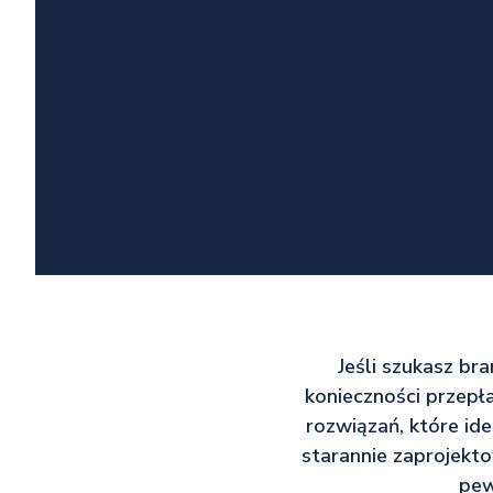
Jeśli szukasz br
konieczności przepła
rozwiązań, które id
starannie zaprojekto
pew