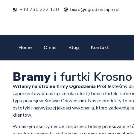
+48 730 222 130
biuro@ogrodzeniapro.pl
Home
O nas
Blog
Kontakt
Bramy
i furtki Krosn
Witamy na stronie firmy Ogrodzenia Pro!
Jesteśmy du
zaprezentować naszą szeroką ofertę bram i furtek, które 
typu posesji w Krośnie Odrzańskim. Nasze produkty to poł
estetyki i najwyższej jakości wykonania, które zadowolą 
klientów.
W naszym asortymencie znajdziesz bramy przesuwne, któr
wyjątkową wygodą użytkowania i nowoczesnym wyglądem. 