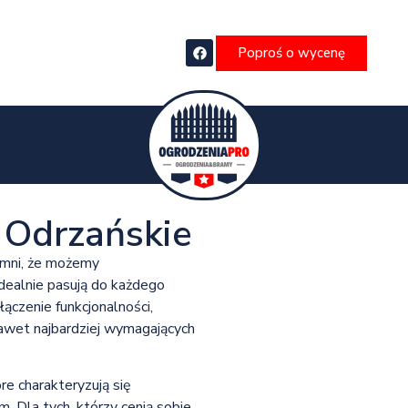
Poproś o wycenę
o Odrzańskie
mni, że możemy
idealnie pasują do każdego
ączenie funkcjonalności,
nawet najbardziej wymagających
e charakteryzują się
Dla tych, którzy cenią sobie