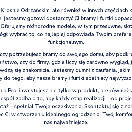
 Krosnie Odrzańskim, ale również w innych częściach 
ę, jesteśmy gotowi dostarczyć Ci bramy i furtki dop
 Oferujemy różnorodne modele, w tym przesuwne, skr
ógł wybrać to, co najlepiej odpowiada Twoim prefere
funkcjonalnym.
czy potrzebujesz bramy do swojego domu, aby podkreś
stwo, czy do firmy, gdzie liczy się zarówno wygląd, j
dzą się znakomicie. Jesteśmy dumni z zaufania, jakim o
y do tego, aby nasze bramy i furtki spełniały najwyższ
a Pro, inwestujesz nie tylko w produkt, ale również
spół zadba o to, aby każdy etap realizacji – od proj
taż – spełniał Twoje oczekiwania. Skontaktuj się z nami
c Ci w stworzeniu idealnego ogrodzenia. Twój komfort
nas najważniejsze.