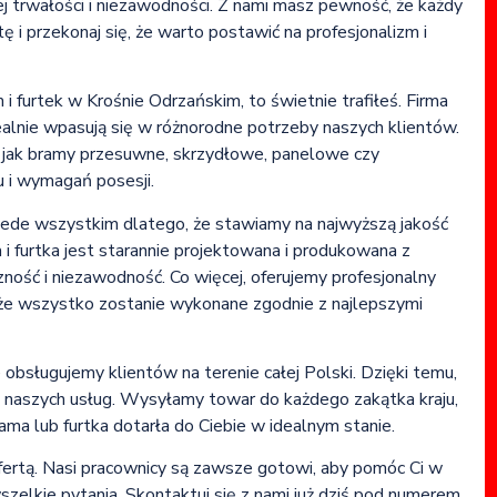
 trwałości i niezawodności. Z nami masz pewność, że każdy
i przekonaj się, że warto postawić na profesjonalizm i
 i furtek w Krośnie Odrzańskim, to świetnie trafiłeś. Firma
ealnie wpasują się w różnorodne potrzeby naszych klientów.
h jak bramy przesuwne, skrzydłowe, panelowe czy
 i wymagań posesji.
zede wszystkim dlatego, że stawiamy na najwyższą jakość
i furtka jest starannie projektowana i produkowana z
zność i niezawodność. Co więcej, oferujemy profesjonalny
że wszystko zostanie wykonane zgodnie z najlepszymi
obsługujemy klientów na terenie całej Polski. Dzięki temu,
 naszych usług. Wysyłamy towar do każdego zakątka kraju,
ama lub furtka dotarła do Ciebie w idealnym stanie.
fertą. Nasi pracownicy są zawsze gotowi, aby pomóc Ci w
zelkie pytania. Skontaktuj się z nami już dziś pod numerem