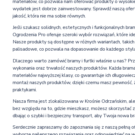
materiałów, co pozwala nam oferować produkty o wysokiej
wydatek jest dobrze zainwestowany. Sprawdź naszą ofertę 
jakość, która nie ma sobie równych.
Jeśli szukasz solidnych, estetycznych i funkcjonalnych bram
Ogrodzenia Pro oferuje szeroki wybór rozwiązań, które id
Nasze produkty są dostępne w różnych wariantach, takic
palisadowe, co pozwala na dopasowanie do każdego stylu
Dlaczego warto zamówić bramy i furtki właśnie u nas? Pr
wykonania oraz trwałość naszych produktów. Każda brama 
materiałów najwyższej klasy, co gwarantuje ich długowiec
montaż naszych produktów, dzięki czemu masz pewność, 
praktykami.
Nasza firma jest zlokalizowana w Krośnie Odrzańskim, ale 
bez względu na to, gdzie mieszkasz, możesz skorzystać z
dbając o szybki i bezpieczny transport, aby Twoja nowa br
Serdecznie zapraszamy do zapoznania się z naszą pełną o
wyborze najlepszego rozwiązania oraz odpowiedzieć na ws