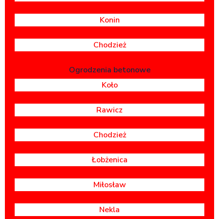
Konin
Chodzież
Ogrodzenia betonowe
Koło
Rawicz
Chodzież
Łobżenica
Miłosław
Nekla