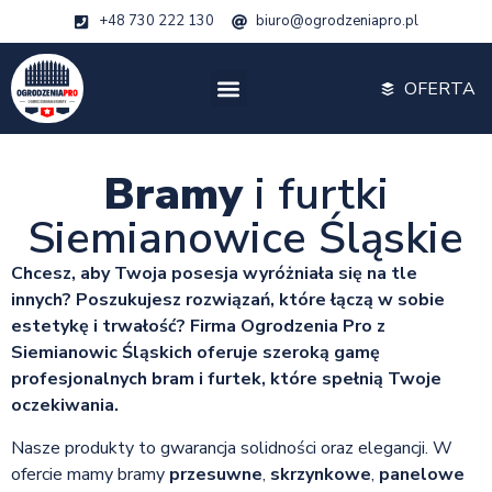
+48 730 222 130
biuro@ogrodzeniapro.pl
OFERTA
Bramy
i furtki
Siemianowice Śląskie
Chcesz, aby Twoja posesja wyróżniała się na tle
innych? Poszukujesz rozwiązań, które łączą w sobie
estetykę i trwałość? Firma Ogrodzenia Pro z
Siemianowic Śląskich oferuje szeroką gamę
profesjonalnych bram i furtek, które spełnią Twoje
oczekiwania.
Nasze produkty to gwarancja solidności oraz elegancji. W
ofercie mamy bramy
przesuwne
,
skrzynkowe
,
panelowe