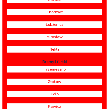
Chodzież
Łobżenica
Miłosław
Nekla
Bramy i furtki
Trzemeszno
Złotów
Koło
Rawicz