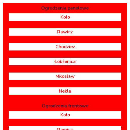
Ogrodzenia panelowe
Koło
Rawicz
Chodzież
Łobżenica
Miłosław
Nekla
Ogrodzenia frontowe
Koło
Rawicz