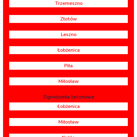
Trzemeszno
Złotów
Leszno
Łobżenica
Piła
Miłosław
Ogrodzenia betonowe
Łobżenica
Miłosław