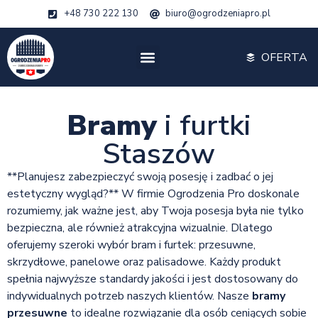
+48 730 222 130
biuro@ogrodzeniapro.pl
OFERTA
Bramy
i furtki
Staszów
**Planujesz zabezpieczyć swoją posesję i zadbać o jej
estetyczny wygląd?** W firmie Ogrodzenia Pro doskonale
rozumiemy, jak ważne jest, aby Twoja posesja była nie tylko
bezpieczna, ale również atrakcyjna wizualnie. Dlatego
oferujemy szeroki wybór bram i furtek: przesuwne,
skrzydłowe, panelowe oraz palisadowe. Każdy produkt
spełnia najwyższe standardy jakości i jest dostosowany do
indywidualnych potrzeb naszych klientów. Nasze
bramy
przesuwne
to idealne rozwiązanie dla osób ceniących sobie