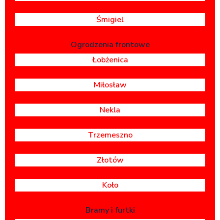
Śmigiel
Ogrodzenia frontowe
Łobżenica
Miłosław
Nekla
Trzemeszno
Złotów
Koło
Bramy i furtki