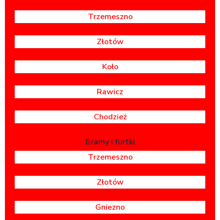
Trzemeszno
Złotów
Koło
Rawicz
Chodzież
Bramy i furtki
Trzemeszno
Złotów
Gniezno