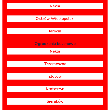
Nekla
Ostrów Wielkopolski
Jarocin
Ogrodzenia betonowe
Nekla
Trzemeszno
Złotów
Krotoszyn
Sieraków