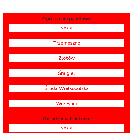
Ogrodzenia panelowe
Nekla
Trzemeszno
Złotów
Śmigiel
Środa Wielkopolska
Września
Ogrodzenia frontowe
Nekla