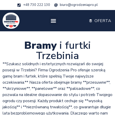
+48 730 222 130
biuro@ogrodzeniapro.pl
OFERTA
Bramy
i furtki
Trzebinia
**Szukasz solidnych i estetycznych rozwiązań do swojej
posesji w Trzebini? Firma Ogrodzenia Pro oferuje szeroką
gamę bram i furtek, które spełnią Twoje najwyższe
oczekiwania.** Nasza oferta obejmuje bramy **przesuwne**,
**skrzyniowe**, **panelowe** oraz **palisadowe**, co
pozwala na idealne dopasowanie do stylu i potrzeb Twojego
ogrodu czy posesji. Każdy produkt cechuje się **wysoką
jakością** i **niezrównaną trwałością**, co gwarantuje długie
lata bezproblemowego użytkowania. Dlaczego warto nam