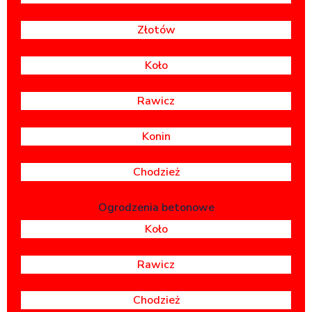
Złotów
Koło
Rawicz
Konin
Chodzież
Ogrodzenia betonowe
Koło
Rawicz
Chodzież