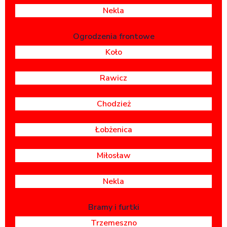
Nekla
Ogrodzenia frontowe
Koło
Rawicz
Chodzież
Łobżenica
Miłosław
Nekla
Bramy i furtki
Trzemeszno