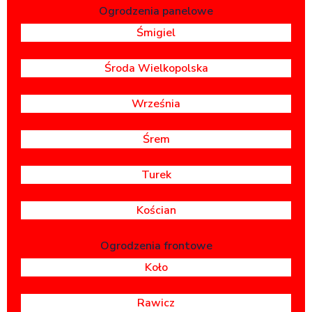
Ogrodzenia panelowe
Śmigiel
Środa Wielkopolska
Września
Śrem
Turek
Kościan
Ogrodzenia frontowe
Koło
Rawicz