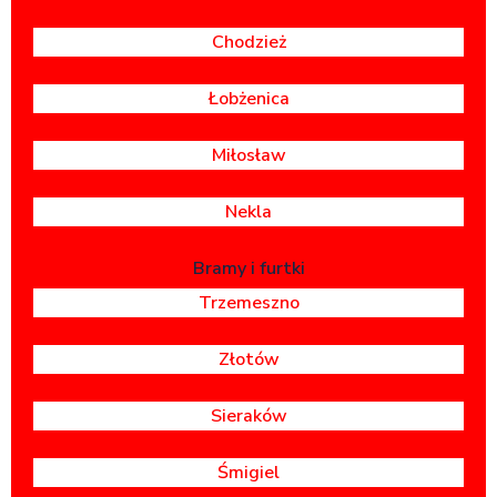
Chodzież
Łobżenica
Miłosław
Nekla
Bramy i furtki
Trzemeszno
Złotów
Sieraków
Śmigiel