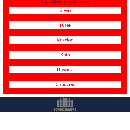
Ogrodzenia betonowe
Śrem
Turek
Kościan
Koło
Rawicz
Chodzież
Wszystkie prawa zastrzeżone -
OgrodzeniaPr
o.pl
Polityka prywatności
Dostawa i montaż