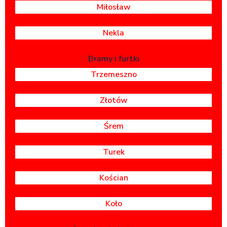
Miłosław
Nekla
Bramy i furtki
Trzemeszno
Złotów
Śrem
Turek
Kościan
Koło