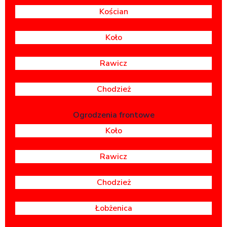
Kościan
Koło
Rawicz
Chodzież
Ogrodzenia frontowe
Koło
Rawicz
Chodzież
Łobżenica