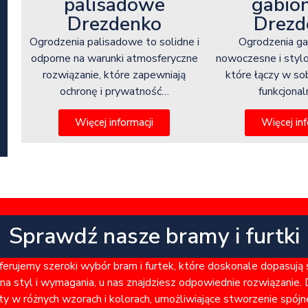
gabio
palisadowe
Drezd
Drezdenko
Ogrodzenia g
Ogrodzenia palisadowe to solidne i
nowoczesne i styl
odporne na warunki atmosferyczne
które łączy w so
rozwiązanie, które zapewniają
funkcjona
ochronę i prywatność…
Więcej inf
Więcej informacji
Sprawdź nasze bramy i furtki
rujemy szeroki wybór bram i furtek, które doskonale dopasują
a styl i wymagania, u nas znajdziesz odpowiednie rozwiązanie. 
ty w różnych wzorach i kolorach, umożliwiające stworzenie spó