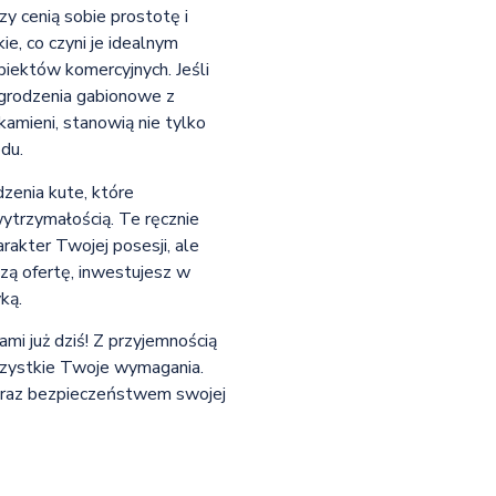
y cenią sobie prostotę i
ie, co czyni je idealnym
biektów komercyjnych. Jeśli
ogrodzenia gabionowe z
amieni, stanowią nie tylko
du.
zenia kute, które
ytrzymałością. Te ręcznie
rakter Twojej posesji, ale
zą ofertę, inwestujesz w
ką.
ami już dziś! Z przyjemnością
szystkie Twoje wymagania.
m oraz bezpieczeństwem swojej