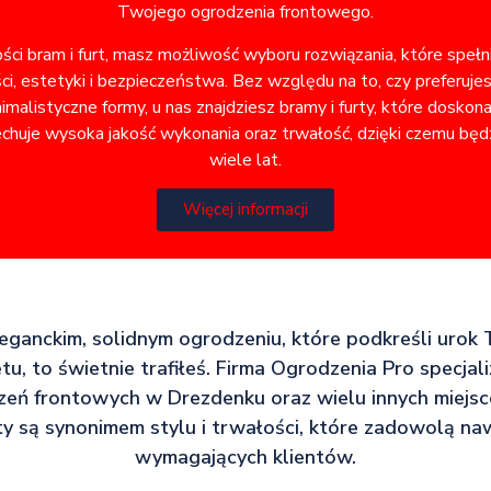
Twojego ogrodzenia frontowego.
ości bram i furt, masz możliwość wyboru rozwiązania, które speł
i, estetyki i bezpieczeństwa. Bez względu na to, czy preferuje
alistyczne formy, u nas znajdziesz bramy i furty, które doskon
chuje wysoka jakość wykonania oraz trwałość, dzięki czemu będz
wiele lat.
Więcej informacji
leganckim, solidnym ogrodzeniu, które podkreśli urok 
u, to świetnie trafiłeś. Firma Ogrodzenia Pro specjali
eń frontowych w Drezdenku oraz wielu innych miejsc
y są synonimem stylu i trwałości, które zadowolą naw
wymagających klientów.