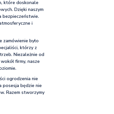
, które doskonale
owych. Dzięki naszym
a bezpieczeństwie.
atmosferyczne i
de zamówienie było
cjaliści, którzy z
rzeb. Niezależnie od
 wokół firmy, nasze
oziomie.
ości ogrodzenia nie
 posesja będzie nie
dziw. Razem stworzymy