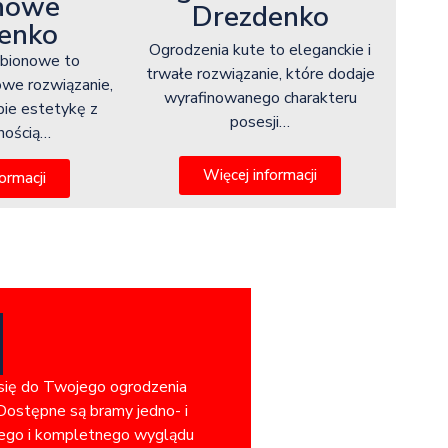
nowe
Drezdenko
enko
Ogrodzenia kute to eleganckie i
abionowe to
trwałe rozwiązanie, które dodaje
owe rozwiązanie,
wyrafinowanego charakteru
bie estetykę z
posesji…
lnością…
Więcej informacji
ormacji
 się do Twojego ogrodzenia
Dostępne są bramy jedno- i
jnego i kompletnego wyglądu