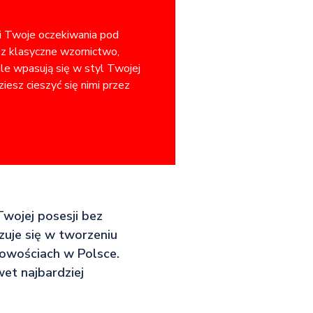
ni Twoje oczekiwania pod
sz klasyczne wzornictwo,
ale wpasują się w styl Twojej
iesz cieszyć się nimi przez
Twojej posesji bez
zuje się w tworzeniu
owościach w Polsce.
et najbardziej