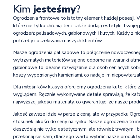
Kim
jesteśmy
?
Ogrodzenia frontowe to istotny element każdej posesji. 
które nie tylko chronią, lecz także dodają estetyki Twojej
ogrodzeń: palisadowych, gabionowych i kutych. Każdy z ni
potrzeby i oczekiwania naszych klientów.
Nasze ogrodzenia palisadowe to połączenie nowoczesnego 
wytrzymałych materiałów są one odporne na warunki atmos
gabionowe to idealne rozwiązanie dla osób ceniących sobi
koszy wypełnionych kamieniami, co nadaje im niepowtarzaln
Dla miłośników klasyki oferujemy ogrodzenia kute, któr
wyglądem. Ręcznie wykonywane detale sprawiają, że każd
najwyższej jakości materiały, co gwarantuje, że nasze prod
Jakość zawsze idzie w parze z ceną, ale w przypadku Ogr
stosunek jakości do ceny na rynku. Nasze ogrodzenia to in
cieszyć się nie tylko estetycznym, ale również trwałym 
przekonaj się sam, dlaczego warto wybrać nasze produkty