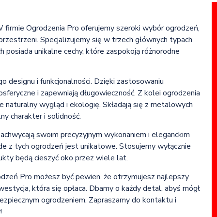
W firmie Ogrodzenia Pro oferujemy szeroki wybór ogrodzeń,
 przestrzeni. Specjalizujemy się w trzech głównych typach
ch posiada unikalne cechy, które zaspokoją różnorodne
designu i funkcjonalności. Dzięki zastosowaniu
feryczne i zapewniają długowieczność. Z kolei ogrodzenia
e naturalny wygląd i ekologię. Składają się z metalowych
y charakter i solidność.
e zachwycają swoim precyzyjnym wykonaniem i eleganckim
e z tych ogrodzeń jest unikatowe. Stosujemy wyłącznie
ukty będą cieszyć oko przez wiele lat.
odzeń Pro możesz być pewien, że otrzymujesz najlepszy
westycja, która się opłaca. Dbamy o każdy detal, abyś mógł
i bezpiecznym ogrodzeniem. Zapraszamy do kontaktu i
!