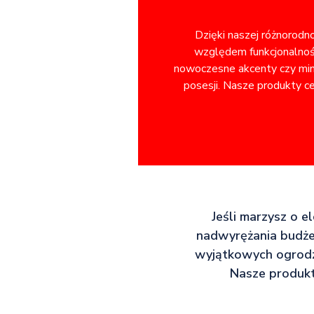
Dzięki naszej różnorodn
względem funkcjonalnośc
nowoczesne akcenty czy minim
posesji. Nasze produkty ce
Jeśli marzysz o e
nadwyrężania budżet
wyjątkowych ogrodz
Nasze produkt