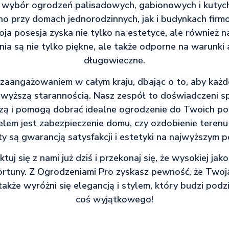
i wybór ogrodzeń palisadowych, gabionowych i kutych
o przy domach jednorodzinnych, jak i budynkach firm
ja posesja zyska nie tylko na estetyce, ale również n
ia są nie tylko piękne, ale także odporne na warunki 
długowieczne.
i zaangażowaniem w całym kraju, dbając o to, aby każ
wyższą starannością. Nasz zespół to doświadczeni spe
zą i pomogą dobrać idealne ogrodzenie do Twoich pot
lem jest zabezpieczenie domu, czy ozdobienie terenu
y są gwarancją satysfakcji i estetyki na najwyższym p
ktuj się z nami już dziś i przekonaj się, że wysokiej jak
rtuny. Z Ogrodzeniami Pro zyskasz pewność, że Twoja
 także wyróżni się elegancją i stylem, który budzi po
coś wyjątkowego!