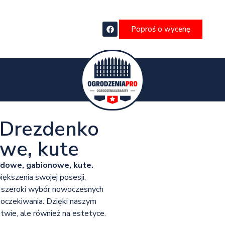
Poproś o wycenę
 Drezdenko
owe, kute
adowe, gabionowe, kute.
iększenia swojej posesji,
je szeroki wybór nowoczesnych
 oczekiwania. Dzięki naszym
twie, ale również na estetyce.