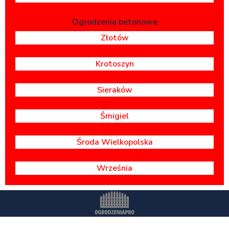
Ogrodzenia betonowe
Złotów
Krotoszyn
Sieraków
Śmigiel
Środa Wielkopolska
Września