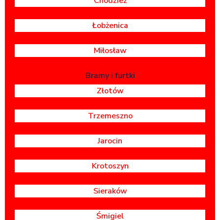
Chodzież
Łobżenica
Miłosław
Bramy i furtki
Złotów
Trzemeszno
Jarocin
Krotoszyn
Sieraków
Śmigiel