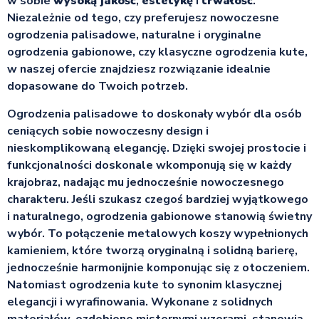
w sobie
wysoką jakość
,
estetykę
i
trwałość
.
Niezależnie od tego, czy preferujesz nowoczesne
ogrodzenia palisadowe, naturalne i oryginalne
ogrodzenia gabionowe, czy klasyczne ogrodzenia kute,
w naszej ofercie znajdziesz rozwiązanie idealnie
dopasowane do Twoich potrzeb.
Ogrodzenia palisadowe to doskonały wybór dla osób
ceniących sobie nowoczesny design i
nieskomplikowaną elegancję. Dzięki swojej prostocie i
funkcjonalności doskonale wkomponują się w każdy
krajobraz, nadając mu jednocześnie nowoczesnego
charakteru. Jeśli szukasz czegoś bardziej wyjątkowego
i naturalnego, ogrodzenia gabionowe stanowią świetny
wybór. To połączenie metalowych koszy wypełnionych
kamieniem, które tworzą oryginalną i solidną barierę,
jednocześnie harmonijnie komponując się z otoczeniem.
Natomiast ogrodzenia kute to synonim klasycznej
elegancji i wyrafinowania. Wykonane z solidnych
materiałów, ozdobione misternymi wzorami, stanowią