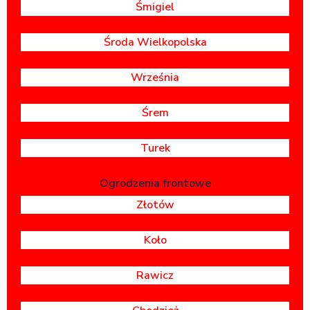
Śmigiel
Środa Wielkopolska
Września
Śrem
Turek
Ogrodzenia frontowe
Złotów
Koło
Rawicz