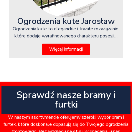
Ogrodzenia kute Jarosław
Ogrodzenia kute to eleganckie i trwałe rozwiązanie,
które dodaje wyrafinowanego charakteru posesji…
Więcej informacji
Sprawdź nasze bramy i
furtki
W naszym asortymencie oferujemy szeroki wybór bram i
furtek, które doskonale dopasują się do Twojego ogrodzenia
frontowego. Bez względu na styl i wymagania, u nas