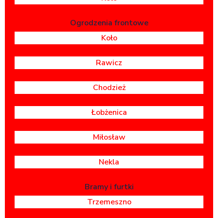
Ogrodzenia frontowe
Koło
Rawicz
Chodzież
Łobżenica
Miłosław
Nekla
Bramy i furtki
Trzemeszno