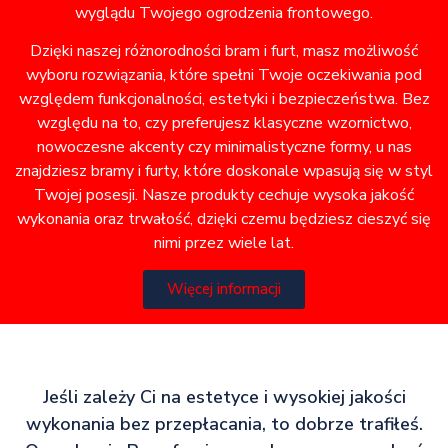
wyglądu Twojego ogrodzenia frontowego.
Dzięki naszej różnorodności bram i furt, masz możliwość
wyboru rozwiązania, które spełni Twoje oczekiwania pod
względem funkcjonalności, estetyki i bezpieczeństwa. Bez
względu na to, czy preferujesz klasyczne wzornictwo,
nowoczesne akcenty czy minimalistyczne formy, u nas
znajdziesz bramy i furty, które doskonale wpasują się w styl
Twojej posesji. Nasze produkty cechuje wysoka jakość
wykonania oraz trwałość, dzięki czemu będziesz cieszyć się
nimi przez wiele lat.
Więcej informacji
Jeśli zależy Ci na estetyce i wysokiej jakości
wykonania bez przepłacania, to dobrze trafiłeś.