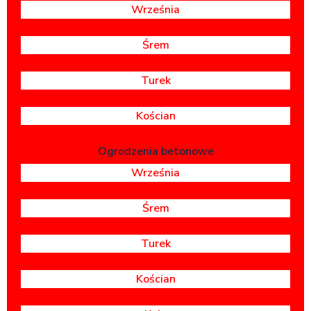
Września
Śrem
Turek
Kościan
Ogrodzenia betonowe
Września
Śrem
Turek
Kościan