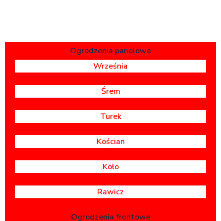
Ogrodzenia panelowe
Września
Śrem
Turek
Kościan
Koło
Rawicz
Ogrodzenia frontowe