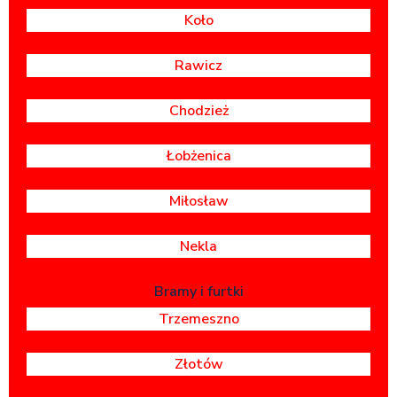
Koło
Rawicz
Chodzież
Łobżenica
Miłosław
Nekla
Bramy i furtki
Trzemeszno
Złotów