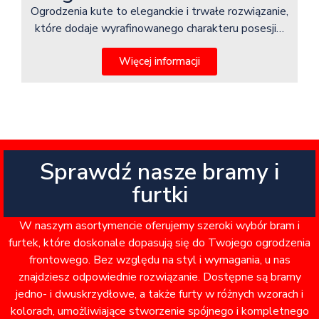
Ogrodzenia kute to eleganckie i trwałe rozwiązanie,
które dodaje wyrafinowanego charakteru posesji…
Więcej informacji
Sprawdź nasze bramy i
furtki
W naszym asortymencie oferujemy szeroki wybór bram i
furtek, które doskonale dopasują się do Twojego ogrodzenia
frontowego. Bez względu na styl i wymagania, u nas
znajdziesz odpowiednie rozwiązanie. Dostępne są bramy
jedno- i dwuskrzydłowe, a także furty w różnych wzorach i
kolorach, umożliwiające stworzenie spójnego i kompletnego