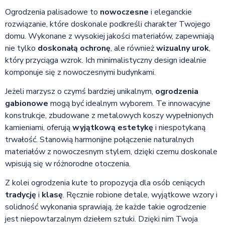
Ogrodzenia palisadowe to
nowoczesne
i eleganckie
rozwiązanie, które doskonale podkreśli charakter Twojego
domu. Wykonane z wysokiej jakości materiałów, zapewniają
nie tylko
doskonałą ochronę
, ale również
wizualny urok
,
który przyciąga wzrok. Ich minimalistyczny design idealnie
komponuje się z nowoczesnymi budynkami.
Jeżeli marzysz o czymś bardziej unikalnym,
ogrodzenia
gabionowe
mogą być idealnym wyborem. Te innowacyjne
konstrukcje, zbudowane z metalowych koszy wypełnionych
kamieniami, oferują
wyjątkową estetykę
i niespotykaną
trwałość. Stanowią harmonijne połączenie naturalnych
materiałów z nowoczesnym stylem, dzięki czemu doskonale
wpisują się w różnorodne otoczenia.
Z kolei ogrodzenia kute to propozycja dla osób ceniących
tradycję
i
klasę
. Ręcznie robione detale, wyjątkowe wzory i
solidność wykonania sprawiają, że każde takie ogrodzenie
jest niepowtarzalnym dziełem sztuki. Dzięki nim Twoja