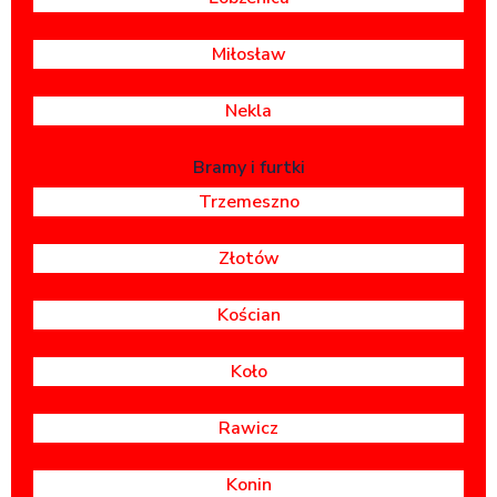
Miłosław
Nekla
Bramy i furtki
Trzemeszno
Złotów
Kościan
Koło
Rawicz
Konin