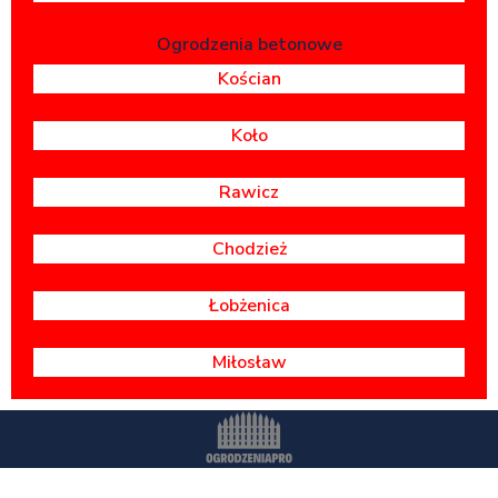
Ogrodzenia betonowe
Kościan
Koło
Rawicz
Chodzież
Łobżenica
Miłosław