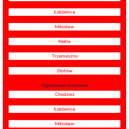
Łobżenica
Miłosław
Nekla
Trzemeszno
Złotów
Ogrodzenia frontowe
Chodzież
Łobżenica
Miłosław