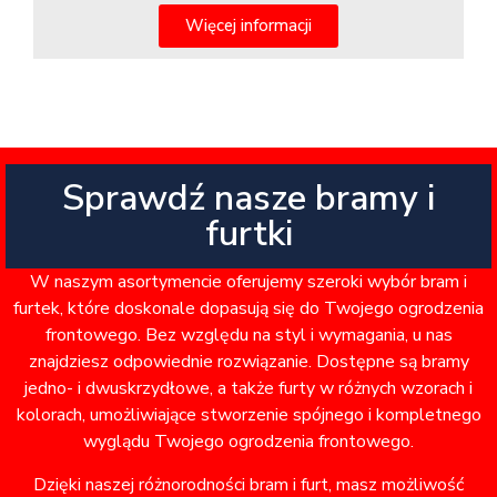
Więcej informacji
Sprawdź nasze bramy i
furtki
W naszym asortymencie oferujemy szeroki wybór bram i
furtek, które doskonale dopasują się do Twojego ogrodzenia
frontowego. Bez względu na styl i wymagania, u nas
znajdziesz odpowiednie rozwiązanie. Dostępne są bramy
jedno- i dwuskrzydłowe, a także furty w różnych wzorach i
kolorach, umożliwiające stworzenie spójnego i kompletnego
wyglądu Twojego ogrodzenia frontowego.
Dzięki naszej różnorodności bram i furt, masz możliwość