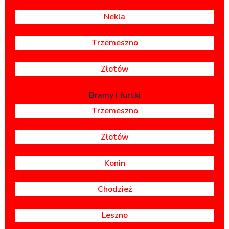
Nekla
Trzemeszno
Złotów
Bramy i furtki
Trzemeszno
Złotów
Konin
Chodzież
Leszno