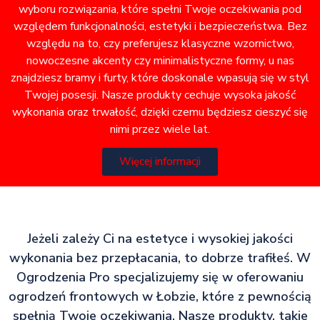
wyboru rozwiązania, które spełni Twoje oczekiwania pod
względem funkcjonalności, estetyki i bezpieczeństwa. Bez
względu na to, czy preferujesz klasyczne wzornictwo,
nowoczesne akcenty czy minimalistyczne formy, u nas
znajdziesz bramy i furty, które doskonale wpasują się w styl
Twojej posesji. Nasze produkty cechuje wysoka jakość
wykonania oraz trwałość, dzięki czemu będziesz cieszyć się
nimi przez wiele lat.
Więcej informacji
Jeżeli zależy Ci na estetyce i wysokiej jakości
wykonania bez przepłacania, to dobrze trafiłeś. W
Ogrodzenia Pro specjalizujemy się w oferowaniu
ogrodzeń frontowych w Łobzie, które z pewnością
spełnią Twoje oczekiwania. Nasze produkty, takie