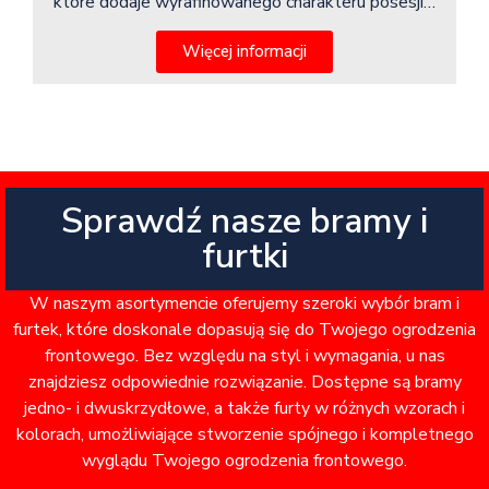
które dodaje wyrafinowanego charakteru posesji…
Więcej informacji
Sprawdź nasze bramy i
furtki
W naszym asortymencie oferujemy szeroki wybór bram i
furtek, które doskonale dopasują się do Twojego ogrodzenia
frontowego. Bez względu na styl i wymagania, u nas
znajdziesz odpowiednie rozwiązanie. Dostępne są bramy
jedno- i dwuskrzydłowe, a także furty w różnych wzorach i
kolorach, umożliwiające stworzenie spójnego i kompletnego
wyglądu Twojego ogrodzenia frontowego.