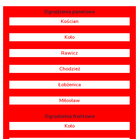
Ogrodzenia panelowe
Kościan
Koło
Rawicz
Chodzież
Łobżenica
Miłosław
Ogrodzenia frontowe
Koło