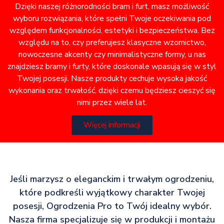
Dzięki naszej różnorodności bram i furt, masz możliwość
wyboru rozwiązania, które spełni Twoje oczekiwania pod
względem funkcjonalności, estetyki i bezpieczeństwa. Bez
względu na to, czy preferujesz klasyczne wzornictwo,
nowoczesne akcenty czy minimalistyczne formy, u nas
znajdziesz bramy i furty, które doskonale wpasują się w styl
Twojej posesji. Nasze produkty cechuje wysoka jakość
wykonania oraz trwałość, dzięki czemu będziesz cieszyć się
nimi przez wiele lat.
Więcej informacji
Jeśli marzysz o eleganckim i trwałym ogrodzeniu,
które podkreśli wyjątkowy charakter Twojej
posesji, Ogrodzenia Pro to Twój idealny wybór.
Nasza firma specjalizuje się w produkcji i montażu