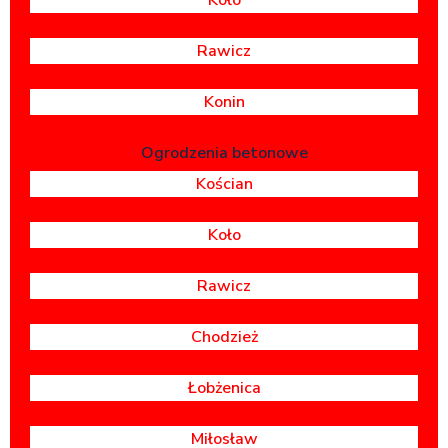
Rawicz
Konin
Ogrodzenia betonowe
Kościan
Koło
Rawicz
Chodzież
Łobżenica
Miłosław