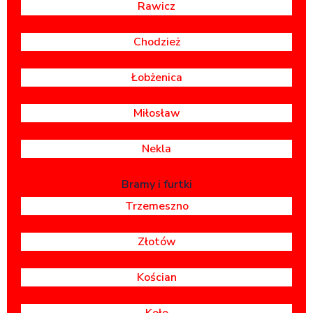
Rawicz
Chodzież
Łobżenica
Miłosław
Nekla
Bramy i furtki
Trzemeszno
Złotów
Kościan
Koło