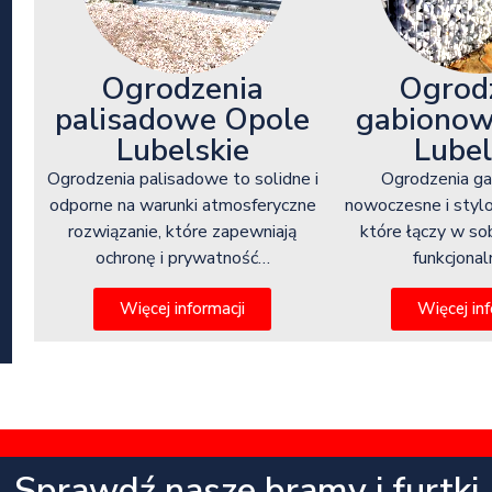
Ogrod
Ogrodzenia
gabionow
palisadowe Opole
Lubel
Lubelskie
Ogrodzenia g
Ogrodzenia palisadowe to solidne i
nowoczesne i styl
odporne na warunki atmosferyczne
które łączy w so
rozwiązanie, które zapewniają
funkcjona
ochronę i prywatność…
Więcej inf
Więcej informacji
Sprawdź nasze bramy i furtki