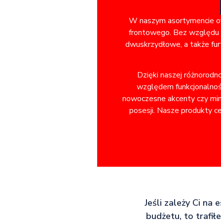
W naszym asortymencie ofe
frontowego. Bez względu n
dwuskrzydłowe, a także fur
Dzięki naszej różnorodn
względem funkcjonalnośc
nowoczesne akcenty czy minim
posesji. Nasze produkty ce
Jeśli zależy Ci na
budżetu, to trafił