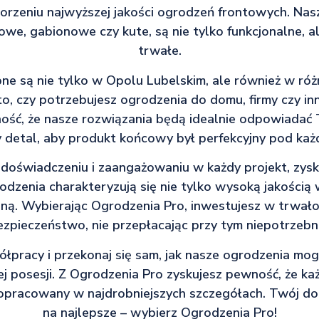
worzeniu najwyższej jakości ogrodzeń frontowych. Nasz
we, gabionowe czy kute, są nie tylko funkcjonalne, al
trwałe.
ne są nie tylko w Opolu Lubelskim, ale również w różn
o, czy potrzebujesz ogrodzenia do domu, firmy czy inn
ość, że nasze rozwiązania będą idealnie odpowiadać
 detal, aby produkt końcowy był perfekcyjny pod ka
 doświadczeniu i zaangażowaniu w każdy projekt, zysk
odzenia charakteryzują się nie tylko wysoką jakością 
eną. Wybierając Ogrodzenia Pro, inwestujesz w trwałoś
ezpieczeństwo, nie przepłacając przy tym niepotrzebni
pracy i przekonaj się sam, jak nasze ogrodzenia mo
ej posesji. Z Ogrodzenia Pro zyskujesz pewność, że k
opracowany w najdrobniejszych szczegółach. Twój dom
na najlepsze – wybierz Ogrodzenia Pro!