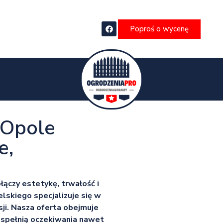
Poproś o wycenę
 Opole
e,
ączy estetykę, trwałość i
skiego specjalizuje się w
ji. Nasza oferta obejmuje
 spełnią oczekiwania nawet