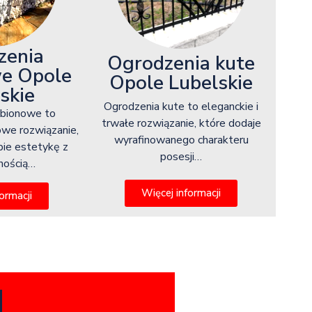
zenia
Ogrodzenia kute
e Opole
Opole Lubelskie
skie
Ogrodzenia kute to eleganckie i
abionowe to
trwałe rozwiązanie, które dodaje
owe rozwiązanie,
wyrafinowanego charakteru
bie estetykę z
posesji…
lnością…
Więcej informacji
ormacji