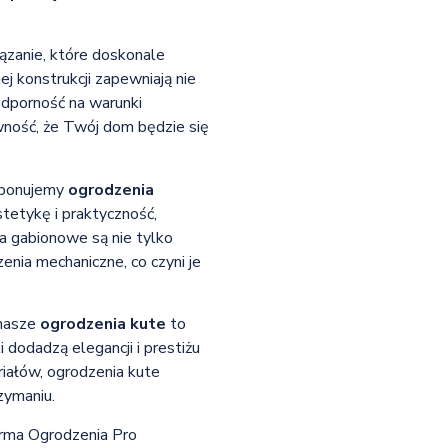
ązanie, które doskonale
j konstrukcji zapewniają nie
odporność na warunki
wność, że Twój dom będzie się
roponujemy
ogrodzenia
stetykę i praktyczność,
a gabionowe są nie tylko
enia mechaniczne, co czyni je
 nasze
ogrodzenia kute
to
i dodadzą elegancji i prestiżu
riałów, ogrodzenia kute
zymaniu.
irma Ogrodzenia Pro