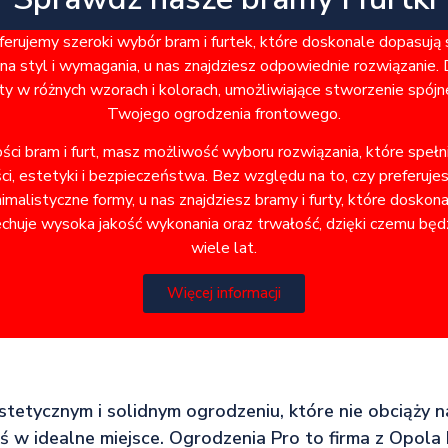
rujemy szeroki wybór bram i furtek, które doskonale dopasują
a styl i wymagania, u nas znajdziesz odpowiednie rozwiązanie. 
ty w różnych wzorach i kolorach, umożliwiające stworzenie spó
Twojego ogrodzenia frontowego.
ości bram i furt, masz możliwość wyboru rozwiązania, które speł
i, estetyki i bezpieczeństwa. Bez względu na to, czy preferuje
alistyczne formy, u nas znajdziesz bramy i furty, które doskon
chuje wysoka jakość wykonania oraz trwałość, dzięki czemu będz
wiele lat.
Więcej informacji
 estetycznym i solidnym ogrodzeniu, które nie obciąży
eś w idealne miejsce. Ogrodzenia Pro to firma z Opola