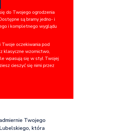
 się do Twojego ogrodzenia
Dostępne są bramy jedno- i
jnego i kompletnego wyglądu
ni Twoje oczekiwania pod
sz klasyczne wzornictwo,
ale wpasują się w styl Twojej
iesz cieszyć się nimi przez
 nadmiernie Twojego
 Lubelskiego, która