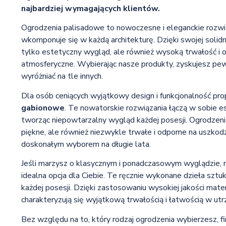
najbardziej wymagających klientów.
Ogrodzenia palisadowe to nowoczesne i eleganckie rozwi
wkomponuje się w każdą architekturę. Dzięki swojej solidne
tylko estetyczny wygląd, ale również wysoką trwałość i 
atmosferyczne. Wybierając nasze produkty, zyskujesz pe
wyróżniać na tle innych.
Dla osób ceniących wyjątkowy design i funkcjonalność p
gabionowe
. Te nowatorskie rozwiązania łączą w sobie e
tworząc niepowtarzalny wygląd każdej posesji. Ogrodzeni
piękne, ale również niezwykle trwałe i odporne na uszkodz
doskonałym wyborem na długie lata.
Jeśli marzysz o klasycznym i ponadczasowym wyglądzie,
idealna opcja dla Ciebie. Te ręcznie wykonane dzieła sztuk
każdej posesji. Dzięki zastosowaniu wysokiej jakości mate
charakteryzują się wyjątkową trwałością i łatwością w utr
Bez względu na to, który rodzaj ogrodzenia wybierzesz, f