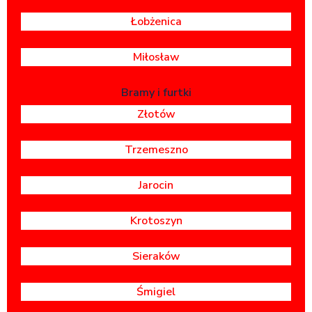
Łobżenica
Miłosław
Bramy i furtki
Złotów
Trzemeszno
Jarocin
Krotoszyn
Sieraków
Śmigiel