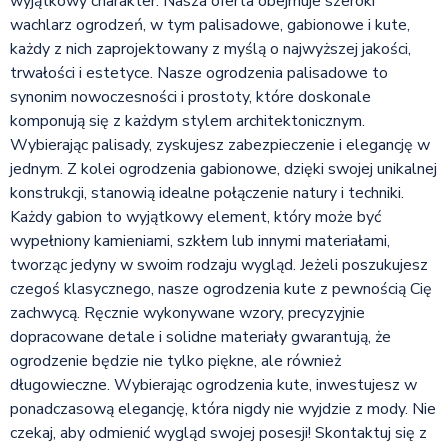
wyjątkowy charakter. Nasza oferta obejmuje szeroki
wachlarz ogrodzeń, w tym palisadowe, gabionowe i kute,
każdy z nich zaprojektowany z myślą o najwyższej jakości,
trwałości i estetyce. Nasze ogrodzenia palisadowe to
synonim nowoczesności i prostoty, które doskonale
komponują się z każdym stylem architektonicznym.
Wybierając palisady, zyskujesz zabezpieczenie i elegancję w
jednym. Z kolei ogrodzenia gabionowe, dzięki swojej unikalnej
konstrukcji, stanowią idealne połączenie natury i techniki.
Każdy gabion to wyjątkowy element, który może być
wypełniony kamieniami, szkłem lub innymi materiałami,
tworząc jedyny w swoim rodzaju wygląd. Jeżeli poszukujesz
czegoś klasycznego, nasze ogrodzenia kute z pewnością Cię
zachwycą. Ręcznie wykonywane wzory, precyzyjnie
dopracowane detale i solidne materiały gwarantują, że
ogrodzenie będzie nie tylko piękne, ale również
długowieczne. Wybierając ogrodzenia kute, inwestujesz w
ponadczasową elegancję, która nigdy nie wyjdzie z mody. Nie
czekaj, aby odmienić wygląd swojej posesji! Skontaktuj się z