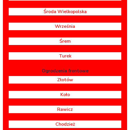
Środa Wielkopolska
Września
Śrem
Turek
Ogrodzenia frontowe
Złotów
Koło
Rawicz
Chodzież