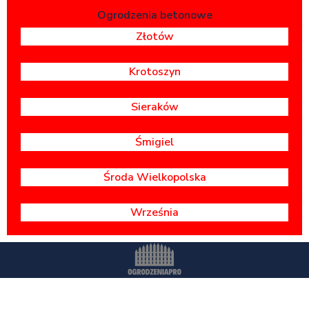
Ogrodzenia betonowe
Złotów
Krotoszyn
Sieraków
Śmigiel
Środa Wielkopolska
Września
Wszystkie prawa zastrzeżone -
OgrodzeniaPr
o.pl