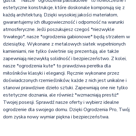
gusta.** Nasze *ogrodzenia palisadowe* to nowoczesne i
estetyczne konstrukcje, które doskonale komponują się z
każdą architekturą. Dzięki wysokiej jakości materiałom,
gwarantujemy ich długowieczność i odporność na warunki
atmosferyczne. Jeśli poszukujesz czegoś *niezwykle
trwałego*, nasze *ogrodzenia gabionowe* będą strzałem w
dziesiątkę. Wykonane z metalowych siatek wypełnionych
kamieniami, nie tylko świetnie się prezentują, ale także
zapewniają niezwykłą solidność i bezpieczeństwo. Z kolei,
nasze *ogrodzenia kute* to prawdziwa perełka dla
miłośników klasyki i elegancji. Ręcznie wykonane przez
doświadczonych rzemieślników, każde z nich jest unikalne i
stanowi prawdziwe dzieło sztuki. Zapewniają one nie tylko
estetyczne doznania, ale również *wzmacniają prestiż*
Twojej posesji. Sprawdź nasze oferty i wybierz idealne
ogrodzenie dla swojego domu. Dzięki Ogrodzenia Pro, Twój
dom zyska nowy wymiar piękna i bezpieczeństwa.