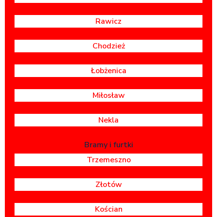
Rawicz
Chodzież
Łobżenica
Miłosław
Nekla
Bramy i furtki
Trzemeszno
Złotów
Kościan