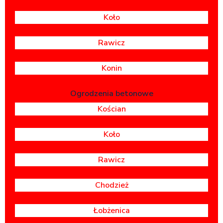
Koło
Rawicz
Konin
Ogrodzenia betonowe
Kościan
Koło
Rawicz
Chodzież
Łobżenica