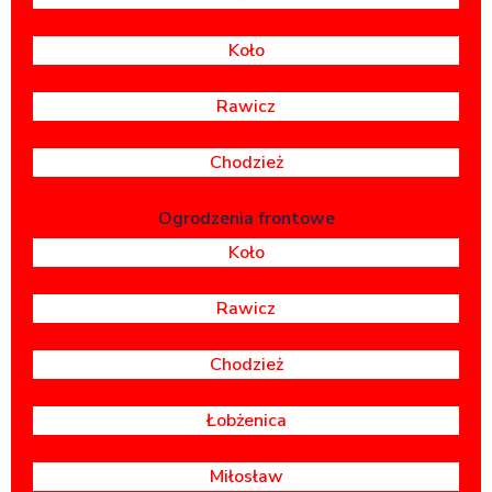
Koło
Rawicz
Chodzież
Ogrodzenia frontowe
Koło
Rawicz
Chodzież
Łobżenica
Miłosław