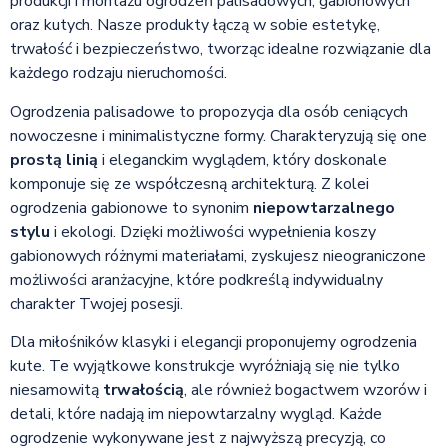
produkcji i montażu ogrodzeń palisadowych, gabionowych
oraz kutych. Nasze produkty łączą w sobie estetykę,
trwałość i bezpieczeństwo, tworząc idealne rozwiązanie dla
każdego rodzaju nieruchomości.
Ogrodzenia palisadowe to propozycja dla osób ceniących
nowoczesne i minimalistyczne formy. Charakteryzują się one
prostą linią
i eleganckim wyglądem, który doskonale
komponuje się ze współczesną architekturą. Z kolei
ogrodzenia gabionowe to synonim
niepowtarzalnego
stylu
i ekologi. Dzięki możliwości wypełnienia koszy
gabionowych różnymi materiałami, zyskujesz nieograniczone
możliwości aranżacyjne, które podkreślą indywidualny
charakter Twojej posesji.
Dla miłośników klasyki i elegancji proponujemy ogrodzenia
kute. Te wyjątkowe konstrukcje wyróżniają się nie tylko
niesamowitą
trwałością
, ale również bogactwem wzorów i
detali, które nadają im niepowtarzalny wygląd. Każde
ogrodzenie wykonywane jest z najwyższą precyzją, co