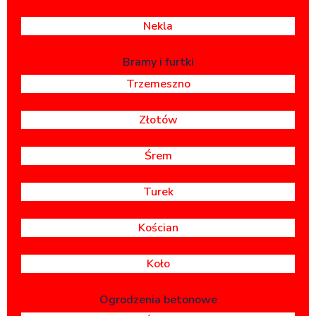
Nekla
Bramy i furtki
Trzemeszno
Złotów
Śrem
Turek
Kościan
Koło
Ogrodzenia betonowe