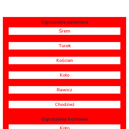
Ogrodzenia panelowe
Śrem
Turek
Kościan
Koło
Rawicz
Chodzież
Ogrodzenia frontowe
Koło