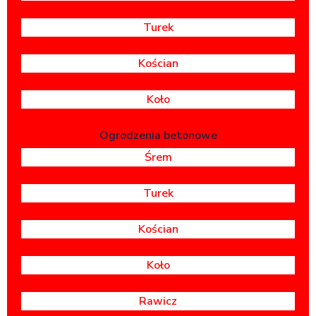
Turek
Kościan
Koło
Ogrodzenia betonowe
Śrem
Turek
Kościan
Koło
Rawicz