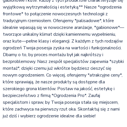
gabionowe i kute. Każdy z tych produktów charakteryzuje się
wyjątkową wytrzymałością i estetyką.** Nasze *ogrodzenia
frontowe* to połączenie nowoczesnych technologii z
tradycyjnym rzemiosłem. Oferujemy *palisadowe*, które
idealnie wpasują się w nowoczesne aranżacje, *gabionowe*—
tworzące unikalny klimat dzięki kamiennemu wypełnieniu,
oraz kute—pełne klasy i elegancji. Z każdym z tych rodzajów
ogrodzeń Twoja posesja zyska na wartości i funkcjonalności.
Dbamy o to, by proces montażu był jak najkrótszy i
bezproblemowy. Nasz zespół specjalistów zapewnia *szybki
montaż*, dzięki czemu już wkrótce będziesz cieszyć się
nowym ogrodzeniem. Co więcej, oferujemy *atrakcyjne ceny*,
które sprawiają, że nasze produkty są dostępne dla
szerokiego grona klientów. Postaw na jakość, estetykę i
bezpieczeństwo z firmą *Ogrodzenia Pro*. Zaufaj
specjalistom i spraw, by Twoja posesja stała się miejscem,
które zachwyca na pierwszy rzut oka. Skontaktuj się z nami
już dziś i wybierz ogrodzenie idealne dla siebie!