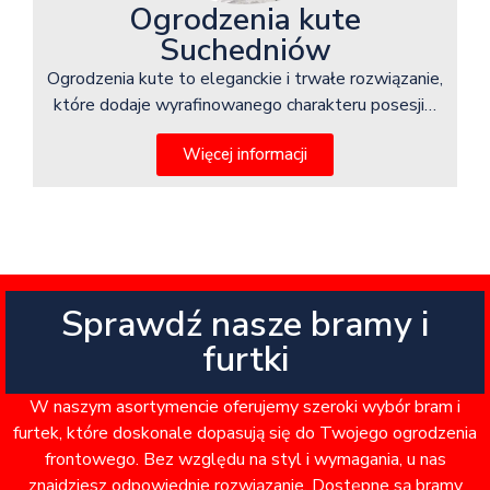
Ogrodzenia kute
Suchedniów
Ogrodzenia kute to eleganckie i trwałe rozwiązanie,
które dodaje wyrafinowanego charakteru posesji…
Więcej informacji
Sprawdź nasze bramy i
furtki
W naszym asortymencie oferujemy szeroki wybór bram i
furtek, które doskonale dopasują się do Twojego ogrodzenia
frontowego. Bez względu na styl i wymagania, u nas
znajdziesz odpowiednie rozwiązanie. Dostępne są bramy