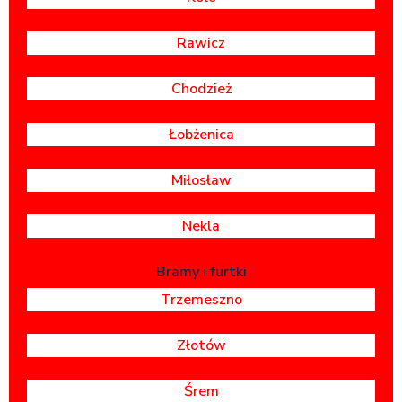
Rawicz
Chodzież
Łobżenica
Miłosław
Nekla
Bramy i furtki
Trzemeszno
Złotów
Śrem