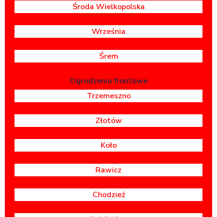
Środa Wielkopolska
Września
Śrem
Ogrodzenia frontowe
Trzemeszno
Złotów
Koło
Rawicz
Chodzież