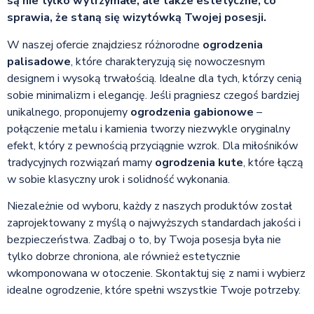
są nie tylko wytrzymałe, ale także estetyczne, co
sprawia, że staną się wizytówką Twojej posesji.
W naszej ofercie znajdziesz różnorodne
ogrodzenia
palisadowe
, które charakteryzują się nowoczesnym
designem i wysoką trwałością. Idealne dla tych, którzy cenią
sobie minimalizm i elegancję. Jeśli pragniesz czegoś bardziej
unikalnego, proponujemy
ogrodzenia gabionowe
–
połączenie metalu i kamienia tworzy niezwykle oryginalny
efekt, który z pewnością przyciągnie wzrok. Dla miłośników
tradycyjnych rozwiązań mamy
ogrodzenia kute
, które łączą
w sobie klasyczny urok i solidność wykonania.
Niezależnie od wyboru, każdy z naszych produktów został
zaprojektowany z myślą o najwyższych standardach jakości i
bezpieczeństwa. Zadbaj o to, by Twoja posesja była nie
tylko dobrze chroniona, ale również estetycznie
wkomponowana w otoczenie. Skontaktuj się z nami i wybierz
idealne ogrodzenie, które spełni wszystkie Twoje potrzeby.