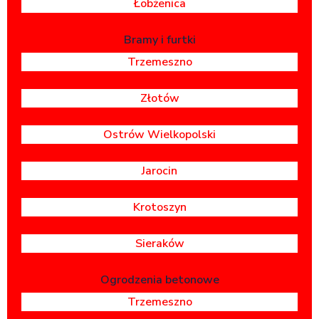
Łobżenica
Bramy i furtki
Trzemeszno
Złotów
Ostrów Wielkopolski
Jarocin
Krotoszyn
Sieraków
Ogrodzenia betonowe
Trzemeszno