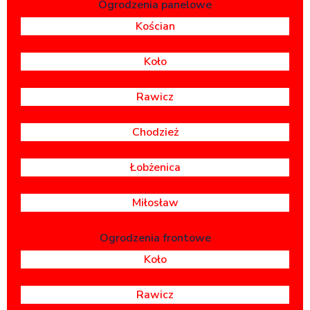
Ogrodzenia panelowe
Kościan
Koło
Rawicz
Chodzież
Łobżenica
Miłosław
Ogrodzenia frontowe
Koło
Rawicz