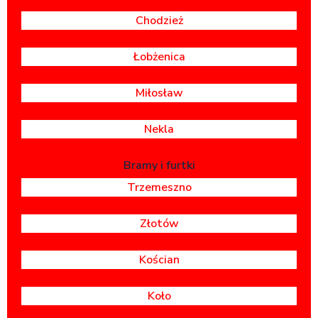
Chodzież
Łobżenica
Miłosław
Nekla
Bramy i furtki
Trzemeszno
Złotów
Kościan
Koło