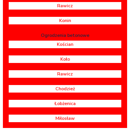
Rawicz
Konin
Ogrodzenia betonowe
Kościan
Koło
Rawicz
Chodzież
Łobżenica
Miłosław