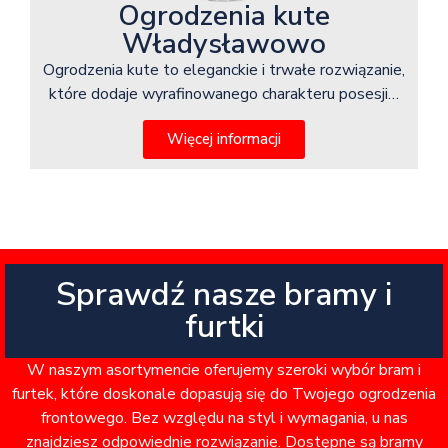
Ogrodzenia kute
Władysławowo
Ogrodzenia kute to eleganckie i trwałe rozwiązanie,
które dodaje wyrafinowanego charakteru posesji…
Więcej informacji
Sprawdź nasze bramy i
furtki
W naszym asortymencie oferujemy szeroki wybór bram i
furtek, które doskonale dopasują się do Twojego ogrodzenia
frontowego. Bez względu na styl i wymagania, u nas
znajdziesz odpowiednie rozwiązanie. Dostępne są bramy