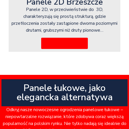
Panele 2D Brzeszcze
Panele 2D, w przeciwieństwie do 3D,
charakteryzują się prostą strukturą, gdzie
przetłoczenia zostały zastąpione dwoma poziomymi
drutami, grubszymi niż druty pionowe…
Więcej informacji
Panele łukowe, jako
elegancka alternatywa
Odkryj nasze nowoczesne ogrodzenia panelowe łukowe –
niepowtarzalne rozwiązanie, które zdobywa coraz większą
popularność na polskim rynku. Nie tylko nadają się idealnie do