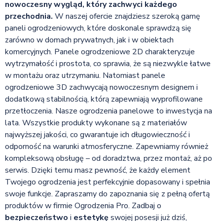
nowoczesny wygląd, który zachwyci każdego
przechodnia.
W naszej ofercie znajdziesz szeroką gamę
paneli ogrodzeniowych, które doskonale sprawdzą się
zarówno w domach prywatnych, jak i w obiektach
komercyjnych. Panele ogrodzeniowe 2D charakteryzuje
wytrzymałość i prostota, co sprawia, że są niezwykle łatwe
w montażu oraz utrzymaniu. Natomiast panele
ogrodzeniowe 3D zachwycają nowoczesnym designem i
dodatkową stabilnością, którą zapewniają wyprofilowane
przetłoczenia. Nasze ogrodzenia panelowe to inwestycja na
lata. Wszystkie produkty wykonane są z materiałów
najwyższej jakości, co gwarantuje ich długowieczność i
odporność na warunki atmosferyczne. Zapewniamy również
kompleksową obsługę – od doradztwa, przez montaż, aż po
serwis. Dzięki temu masz pewność, że każdy element
Twojego ogrodzenia jest perfekcyjnie dopasowany i spełnia
swoje funkcje. Zapraszamy do zapoznania się z pełną ofertą
produktów w firmie Ogrodzenia Pro. Zadbaj o
bezpieczeństwo
i
estetykę
swojej posesji już dziś,