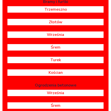
Bramy i furtki
Trzemeszno
Złotów
Września
Śrem
Turek
Kościan
Ogrodzenia betonowe
Września
Śrem