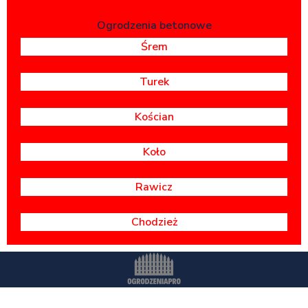
Ogrodzenia betonowe
Śrem
Turek
Kościan
Koło
Rawicz
Chodzież