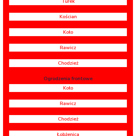
Turek
Kościan
Koło
Rawicz
Chodzież
Ogrodzenia frontowe
Koło
Rawicz
Chodzież
Łobżenica