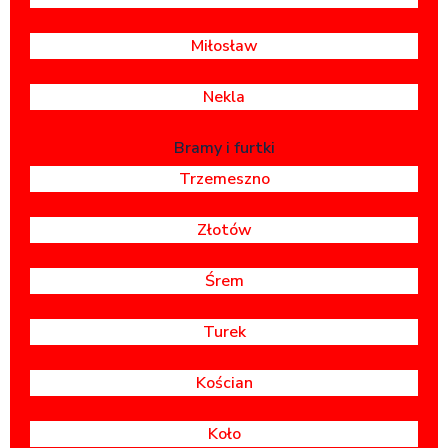
Miłosław
Nekla
Bramy i furtki
Trzemeszno
Złotów
Śrem
Turek
Kościan
Koło