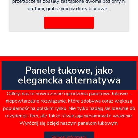
przetłoczenia zostały zastąpione dwoma poziomymi
drutami, grubszymi niż druty pionowe…
Więcej informacji
Panele łukowe, jako
elegancka alternatywa
Odkryj nasze nowoczesne ogrodzenia panelowe łukowe –
niepowtarzalne rozwiązanie, które zdobywa coraz większą
popularność na polskim rynku. Nie tylko nadają się idealnie do
rezydencji i firm, ale także stwarzają niesamowite wrażenie.
Wyróżnij się dzięki naszym panelom łukowym.
Więcej informacji