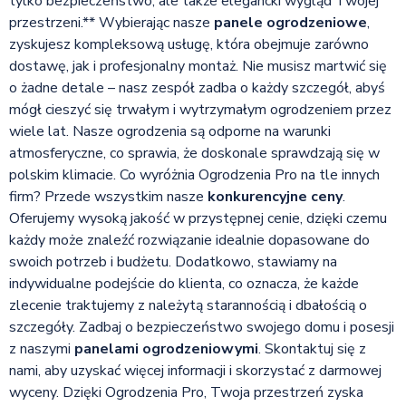
tylko bezpieczeństwo, ale także elegancki wygląd Twojej
przestrzeni.** Wybierając nasze
panele ogrodzeniowe
,
zyskujesz kompleksową usługę, która obejmuje zarówno
dostawę, jak i profesjonalny montaż. Nie musisz martwić się
o żadne detale – nasz zespół zadba o każdy szczegół, abyś
mógł cieszyć się trwałym i wytrzymałym ogrodzeniem przez
wiele lat. Nasze ogrodzenia są odporne na warunki
atmosferyczne, co sprawia, że doskonale sprawdzają się w
polskim klimacie. Co wyróżnia Ogrodzenia Pro na tle innych
firm? Przede wszystkim nasze
konkurencyjne ceny
.
Oferujemy wysoką jakość w przystępnej cenie, dzięki czemu
każdy może znaleźć rozwiązanie idealnie dopasowane do
swoich potrzeb i budżetu. Dodatkowo, stawiamy na
indywidualne podejście do klienta, co oznacza, że każde
zlecenie traktujemy z należytą starannością i dbałością o
szczegóły. Zadbaj o bezpieczeństwo swojego domu i posesji
z naszymi
panelami ogrodzeniowymi
. Skontaktuj się z
nami, aby uzyskać więcej informacji i skorzystać z darmowej
wyceny. Dzięki Ogrodzenia Pro, Twoja przestrzeń zyska