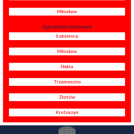
Miłosław
Ogrodzenia betonowe
Łobżenica
Miłosław
Nekla
Trzemeszno
Złotów
Krotoszyn