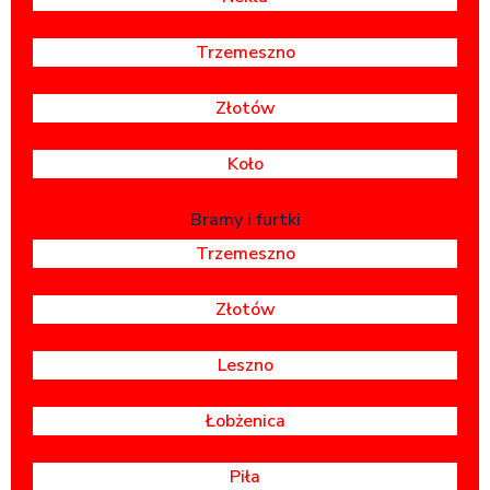
Trzemeszno
Złotów
Koło
Bramy i furtki
Trzemeszno
Złotów
Leszno
Łobżenica
Piła