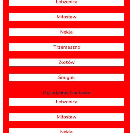
Łobżenica
Miłosław
Nekla
Trzemeszno
Złotów
Śmigiel
Ogrodzenia frontowe
Łobżenica
Miłosław
Nekla