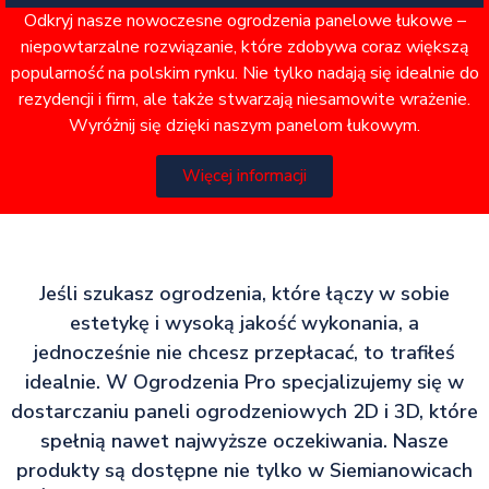
Odkryj nasze nowoczesne ogrodzenia panelowe łukowe –
niepowtarzalne rozwiązanie, które zdobywa coraz większą
popularność na polskim rynku. Nie tylko nadają się idealnie do
rezydencji i firm, ale także stwarzają niesamowite wrażenie.
Wyróżnij się dzięki naszym panelom łukowym.
Więcej informacji
Jeśli szukasz ogrodzenia, które łączy w sobie
estetykę i wysoką jakość wykonania, a
jednocześnie nie chcesz przepłacać, to trafiłeś
idealnie. W Ogrodzenia Pro specjalizujemy się w
dostarczaniu paneli ogrodzeniowych 2D i 3D, które
spełnią nawet najwyższe oczekiwania. Nasze
produkty są dostępne nie tylko w Siemianowicach