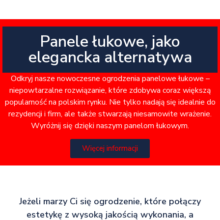
Panele łukowe, jako
elegancka alternatywa
Odkryj nasze nowoczesne ogrodzenia panelowe łukowe –
niepowtarzalne rozwiązanie, które zdobywa coraz większą
popularność na polskim rynku. Nie tylko nadają się idealnie do
rezydencji i firm, ale także stwarzają niesamowite wrażenie.
Wyróżnij się dzięki naszym panelom łukowym.
Więcej informacji
Jeżeli marzy Ci się ogrodzenie, które połączy
estetykę z wysoką jakością wykonania, a