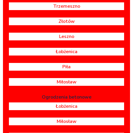
Trzemeszno
Złotów
Leszno
Łobżenica
Piła
Miłosław
Ogrodzenia betonowe
Łobżenica
Miłosław