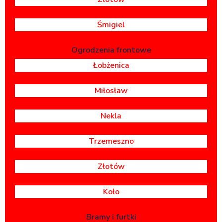
Śmigiel
Ogrodzenia frontowe
Łobżenica
Miłosław
Nekla
Trzemeszno
Złotów
Koło
Bramy i furtki