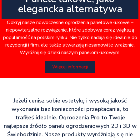
elegancka alternatywa
Odkryj nasze nowoczesne ogrodzenia panelowe łukowe –
niepowtarzalne rozwiązanie, które zdobywa coraz większą
popularność na polskim rynku. Nie tylko nadają się idealnie do
rezydencji i firm, ale także stwarzają niesamowite wrażenie.
Wyróżnij się dzięki naszym panelom łukowym.
Więcej informacji
Jeżeli cenisz sobie estetykę i wysoką jakość
wykonania bez konieczności przepłacania, to
trafiłeś idealnie. Ogrodzenia Pro to Twoje
najlepsze źródło paneli ogrodzeniowych 2D i 3D w
Świebodzinie. Nasze produkty wyróżniają się nie