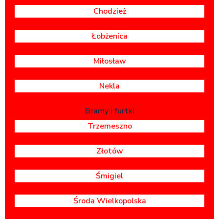
Chodzież
Łobżenica
Miłosław
Nekla
Bramy i furtki
Trzemeszno
Złotów
Śmigiel
Środa Wielkopolska