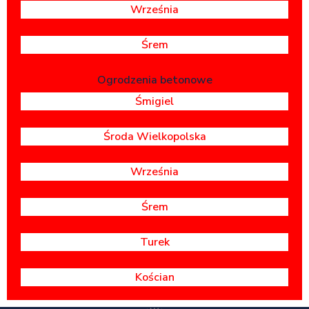
Września
Śrem
Ogrodzenia betonowe
Śmigiel
Środa Wielkopolska
Września
Śrem
Turek
Kościan