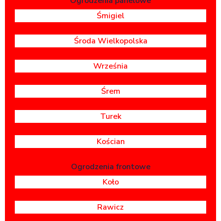
Ogrodzenia panelowe
Śmigiel
Środa Wielkopolska
Września
Śrem
Turek
Kościan
Ogrodzenia frontowe
Koło
Rawicz