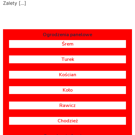
Zalety […]
Ogrodzenia panelowe
Śrem
Turek
Kościan
Koło
Rawicz
Chodzież