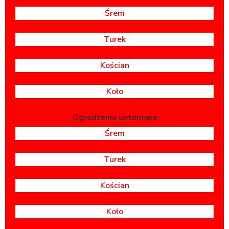
Śrem
Turek
Kościan
Koło
Ogrodzenia betonowe
Śrem
Turek
Kościan
Koło