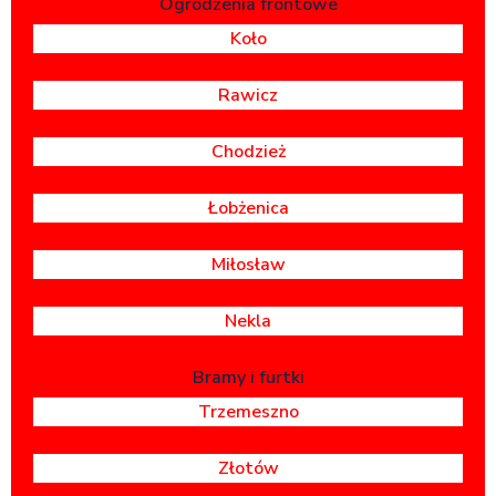
Ogrodzenia frontowe
Koło
Rawicz
Chodzież
Łobżenica
Miłosław
Nekla
Bramy i furtki
Trzemeszno
Złotów