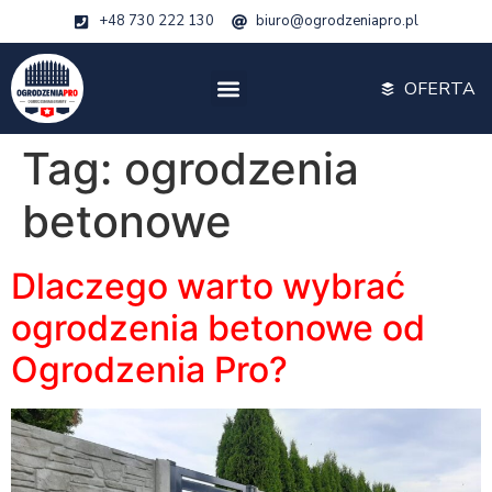
+48 730 222 130
biuro@ogrodzeniapro.pl
OFERTA
Tag:
ogrodzenia
betonowe
Dlaczego warto wybrać
ogrodzenia betonowe od
Ogrodzenia Pro?