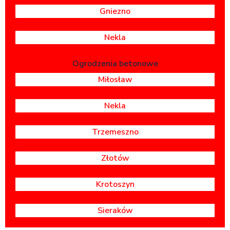
Gniezno
Nekla
Ogrodzenia betonowe
Miłosław
Nekla
Trzemeszno
Złotów
Krotoszyn
Sieraków