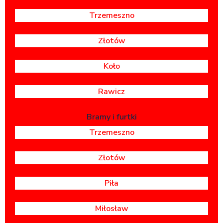
Trzemeszno
Złotów
Koło
Rawicz
Bramy i furtki
Trzemeszno
Złotów
Piła
Miłosław