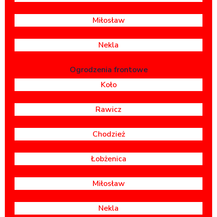
Miłosław
Nekla
Ogrodzenia frontowe
Koło
Rawicz
Chodzież
Łobżenica
Miłosław
Nekla