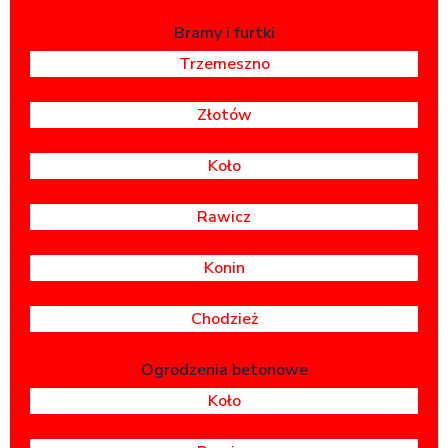
Bramy i furtki
Trzemeszno
Złotów
Koło
Rawicz
Konin
Chodzież
Ogrodzenia betonowe
Koło