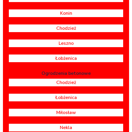
Konin
Chodzież
Leszno
Łobżenica
Ogrodzenia betonowe
Chodzież
Łobżenica
Miłosław
Nekla