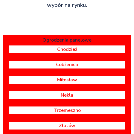
wybór na rynku.
Ogrodzenia panelowe
Chodzież
Łobżenica
Miłosław
Nekla
Trzemeszno
Złotów