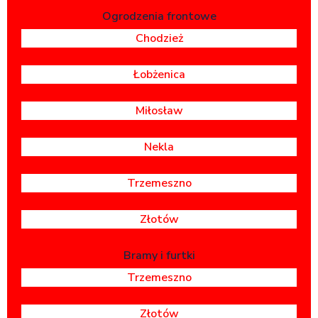
Ogrodzenia frontowe
Chodzież
Łobżenica
Miłosław
Nekla
Trzemeszno
Złotów
Bramy i furtki
Trzemeszno
Złotów