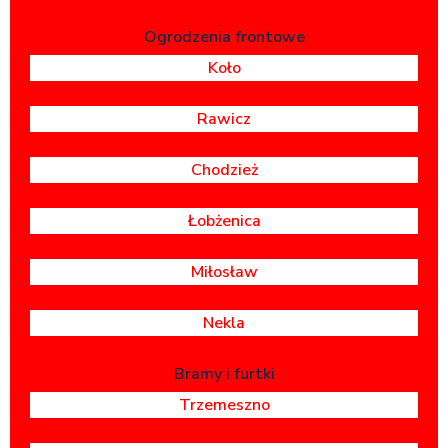
Ogrodzenia frontowe
Koło
Rawicz
Chodzież
Łobżenica
Miłosław
Nekla
Bramy i furtki
Trzemeszno