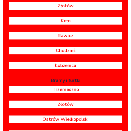
Złotów
Koło
Rawicz
Chodzież
Łobżenica
Bramy i furtki
Trzemeszno
Złotów
Ostrów Wielkopolski