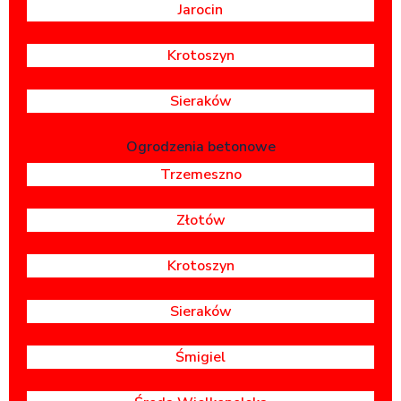
Jarocin
Krotoszyn
Sieraków
Ogrodzenia betonowe
Trzemeszno
Złotów
Krotoszyn
Sieraków
Śmigiel