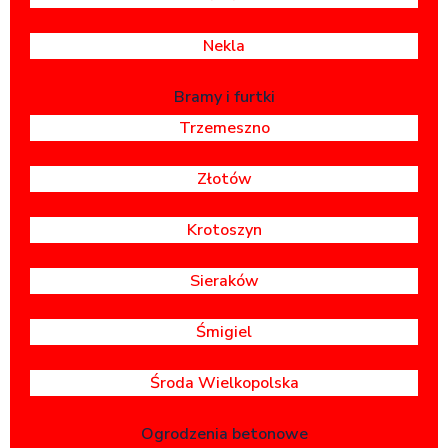
Nekla
Bramy i furtki
Trzemeszno
Złotów
Krotoszyn
Sieraków
Śmigiel
Środa Wielkopolska
Ogrodzenia betonowe