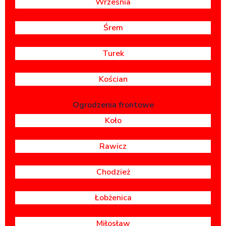
Września
Śrem
Turek
Kościan
Ogrodzenia frontowe
Koło
Rawicz
Chodzież
Łobżenica
Miłosław