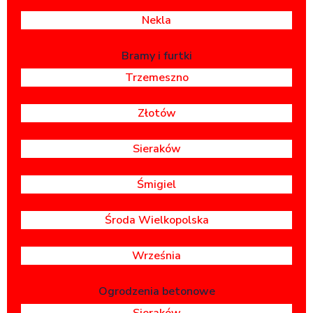
Nekla
Bramy i furtki
Trzemeszno
Złotów
Sieraków
Śmigiel
Środa Wielkopolska
Września
Ogrodzenia betonowe
Sieraków