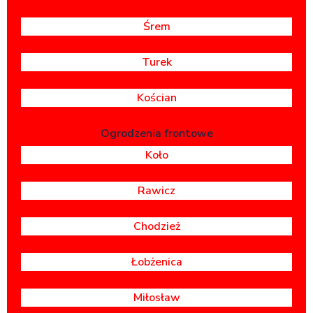
Śrem
Turek
Kościan
Ogrodzenia frontowe
Koło
Rawicz
Chodzież
Łobżenica
Miłosław