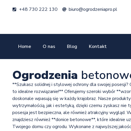
+48 730 222 130
biuro@ogrodzeniapro.pl
Home
O nas
Blog
Kontakt
Ogrodzenia
betonow
**Szukasz solidnej i stylowej ochrony dla swojej posesj
to idealne rozwiązanie!** Oferujemy szeroki wybór **wzo
doskonale wpasują się w każdy krajobraz. Nasze produkty
wytrzymałością, jak i estetyką, dzięki czemu zyskasz nie
posesja jest bezpieczna, ale również atrakcyjny wygląd. W
znajdziesz również **donice betonowe**, które idealnie u
Twojego domu czy ogrodu. Wykonane z najwyższej jakości