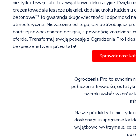
nie tylko trwałe, ale też wyjątkowo dekoracyjne. Dzięki n
prezentować się jeszcze piękniej, dodając uroku każdemu 
betonowe** to gwarancja długowieczności i odporności na
atmosferyczne. Niezależnie od tego, czy potrzebujesz pr
bardziej nowoczesnego designu, z pewnością znajdziesz co
ofercie. Transformuj swoją posesję z Ogrodzenia Pro i cies
bezpieczeństwem przez lata!
Sprawdź nasz ka
Ogrodzenia Pro to synonim 
połączenie trwałości, estetyk
szeroki wybór wzorów, k
mi
Nasze produkty to nie tylko 
doskonałe uzupełnienie każdej
wyjątkowo wytrzymałe, co cz
pozw