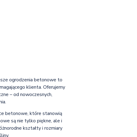
asze ogrodzenia betonowe to
ymagającego klienta. Oferujemy
iczne – od nowoczesnych,
ia.
nice betonowe, które stanowią
owe są nie tylko piękne, ale i
żnorodne kształty i rozmiary
liny.