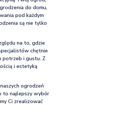
 ogrodzenia do domu,
iwania pod każdym
dzenia są nie tylko
zględu na to, gdzie
specjalistów chętnie
potrzeb i gustu. Z
ością i estetyką
ą naszych ogrodzeń
o to najlepszy wybór
emy Ci zrealizować