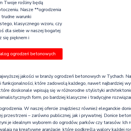
im Twoje rośliny będą
otoczeniu. Nasze **ogrodzenia
 trudne warunki
ostego, klasycznego wzoru, czy
ś dla siebie w naszej bogatej
z się pięknem i
talog ogrodzeń betonowych
najwyższej jakości w branży ogrodzeń betonowych w Tychach. N
i i funkcjonalności, które zadowolą każdego, nawet najbardziej w
tóre doskonale wpisują się w różnorodne stylistyki architekton
nimalistycznych form, po bardziej klasyczne i tradycyjne rozwiązan
ogrodzenia. W naszej ofercie znajdziesz również eleganckie do
 przestrzeni – zarówno publicznej, jak i prywatnej. Donice beton
yni je idealnym wyborem do ogrodów, parków czy tarasów. Ich ró
alają na kreatywne aranżacje, które podkreślą walory każdej roś