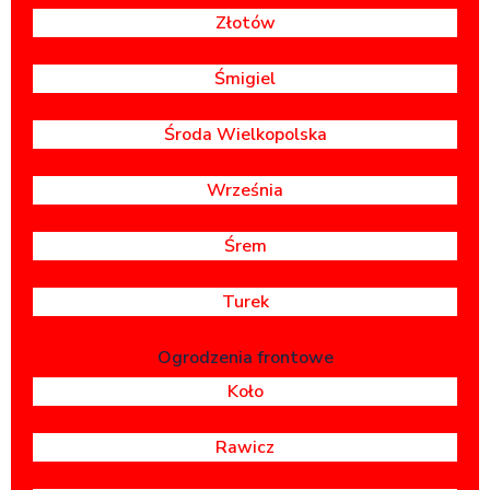
Złotów
Śmigiel
Środa Wielkopolska
Września
Śrem
Turek
Ogrodzenia frontowe
Koło
Rawicz