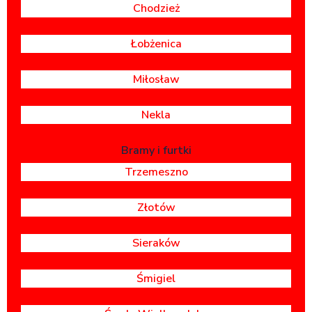
Chodzież
Łobżenica
Miłosław
Nekla
Bramy i furtki
Trzemeszno
Złotów
Sieraków
Śmigiel