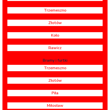
Trzemeszno
Złotów
Koło
Rawicz
Bramy i furtki
Trzemeszno
Złotów
Piła
Miłosław