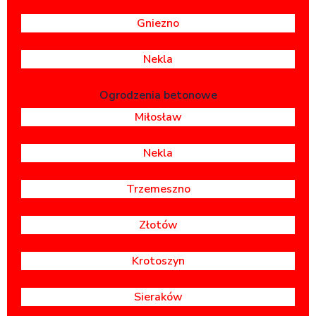
Gniezno
Nekla
Ogrodzenia betonowe
Miłosław
Nekla
Trzemeszno
Złotów
Krotoszyn
Sieraków