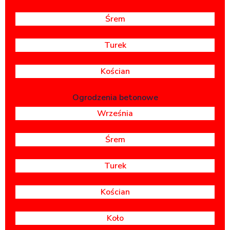
Śrem
Turek
Kościan
Ogrodzenia betonowe
Września
Śrem
Turek
Kościan
Koło