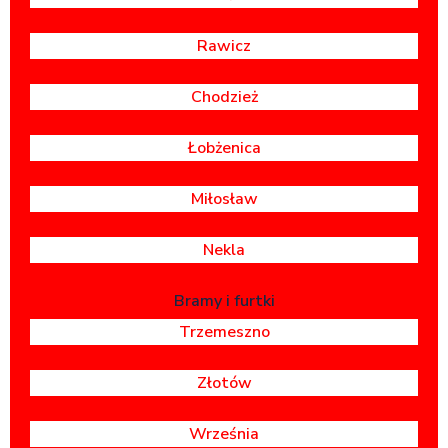
Rawicz
Chodzież
Łobżenica
Miłosław
Nekla
Bramy i furtki
Trzemeszno
Złotów
Września