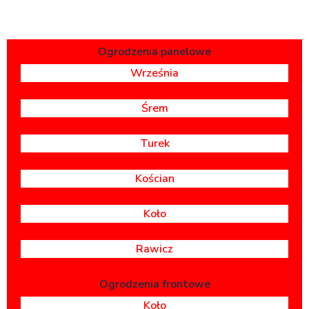
Ogrodzenia panelowe
Września
Śrem
Turek
Kościan
Koło
Rawicz
Ogrodzenia frontowe
Koło