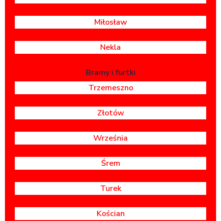
Miłosław
Nekla
Bramy i furtki
Trzemeszno
Złotów
Września
Śrem
Turek
Kościan