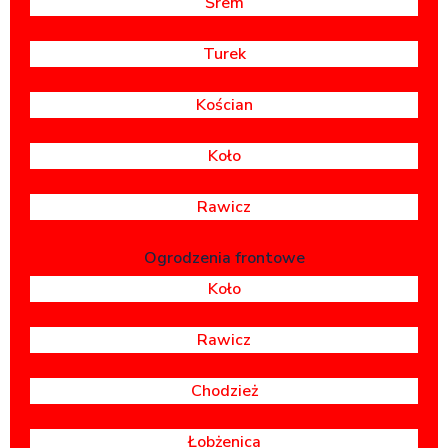
Śrem
Turek
Kościan
Koło
Rawicz
Ogrodzenia frontowe
Koło
Rawicz
Chodzież
Łobżenica