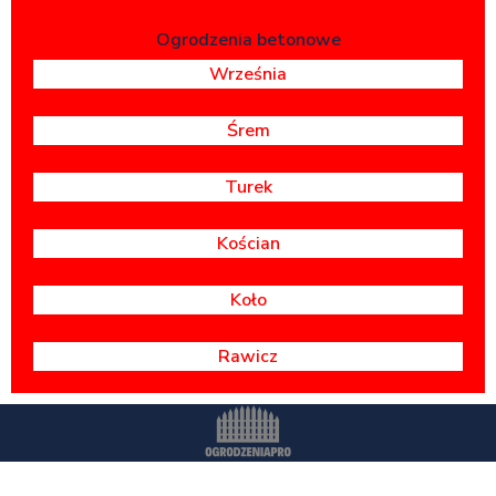
Ogrodzenia betonowe
Września
Śrem
Turek
Kościan
Koło
Rawicz