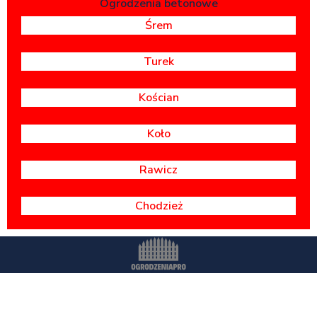
Ogrodzenia betonowe
Śrem
Turek
Kościan
Koło
Rawicz
Chodzież
Wszystkie prawa zastrzeżone -
OgrodzeniaPr
o.pl
Polityka prywatności
Dostawa i montaż