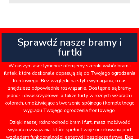
Sprawdź nasze bramy i
furtki
W naszym asortymencie oferujemy szeroki wybór bram i
furtek, które doskonale dopasują się do Twojego ogrodzenia
frontowego. Bez względu na styl i wymagania, u nas
znajdziesz odpowiednie rozwiązanie. Dostępne są bramy
jedno- i dwuskrzydłowe, a także furty w różnych wzorach i
kolorach, umożliwiające stworzenie spójnego i kompletnego
wyglądu Twojego ogrodzenia frontowego.
Dzięki naszej różnorodności bram i furt, masz możliwość
wyboru rozwiązania, które spełni Twoje oczekiwania pod
względem funkcjonalności, estetyki i bezpieczeństwa. Bez