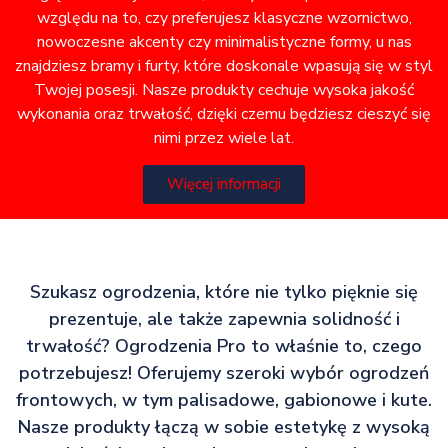
względu na to, czy preferujesz klasyczne wzornictwo,
nowoczesne akcenty czy minimalistyczne formy, u nas
znajdziesz bramy i furty, które doskonale wpasują się w styl
Twojej posesji. Nasze produkty cechuje wysoka jakość
wykonania oraz trwałość, dzięki czemu będziesz cieszyć się
nimi przez wiele lat.
Więcej informacji
Szukasz ogrodzenia, które nie tylko pięknie się
prezentuje, ale także zapewnia solidność i
trwałość? Ogrodzenia Pro to właśnie to, czego
potrzebujesz! Oferujemy szeroki wybór ogrodzeń
frontowych, w tym palisadowe, gabionowe i kute.
Nasze produkty łączą w sobie estetykę z wysoką