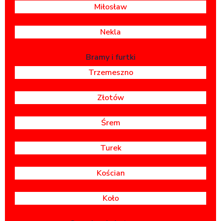
Miłosław
Nekla
Bramy i furtki
Trzemeszno
Złotów
Śrem
Turek
Kościan
Koło