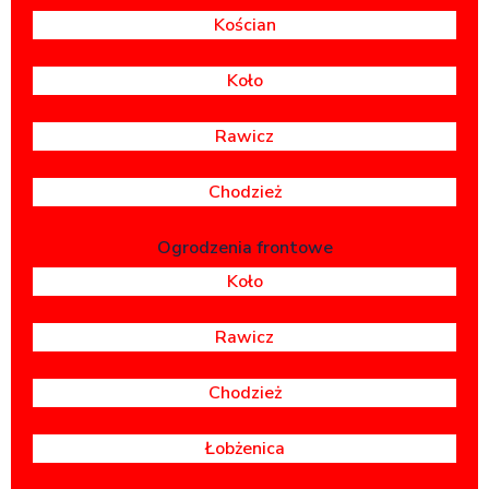
Kościan
Koło
Rawicz
Chodzież
Ogrodzenia frontowe
Koło
Rawicz
Chodzież
Łobżenica