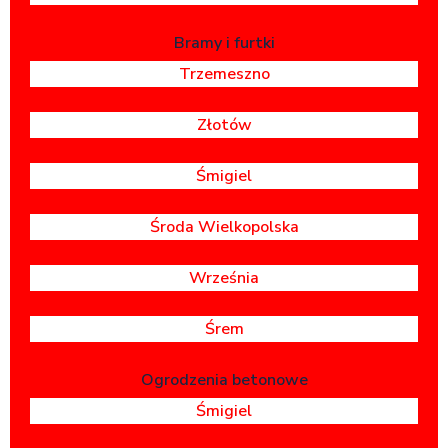
Bramy i furtki
Trzemeszno
Złotów
Śmigiel
Środa Wielkopolska
Września
Śrem
Ogrodzenia betonowe
Śmigiel