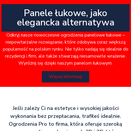
Panele łukowe, jako
elegancka alternatywa
Odkryj nasze nowoczesne ogrodzenia panelowe łukowe –
niepowtarzalne rozwiązanie, które zdobywa coraz większą
popularność na polskim rynku. Nie tylko nadają się idealnie do
rezydencji i firm, ale także stwarzają niesamowite wrażenie.
Wyróżnij się dzięki naszym panelom łukowym.
Więcej informacji
Jeśli zależy Ci na estetyce i wysokiej jakości
wykonania bez przepłacania, trafiłeś idealnie.
Ogrodzenia Pro to firma, która oferuje szeroką