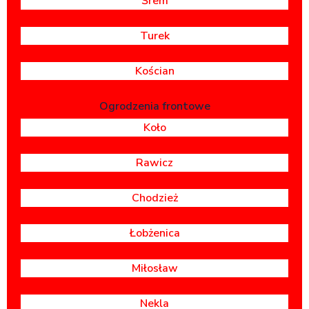
Śrem
Turek
Kościan
Ogrodzenia frontowe
Koło
Rawicz
Chodzież
Łobżenica
Miłosław
Nekla