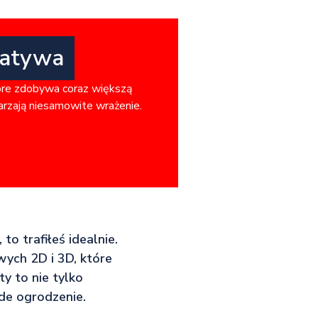
natywa
óre zdobywa coraz większą
warzają niesamowite wrażenie.
to trafiłeś idealnie.
wych 2D i 3D, które
y to nie tylko
żde ogrodzenie.