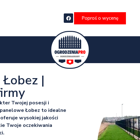
Poproś o wycenę
 Łobez |
irmy
kter Twojej posesji i
 panelowe Łobez to idealne
 oferuje wysokiej jakości
kie Twoje oczekiwania
i.