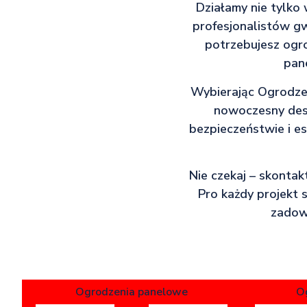
Działamy nie tylko 
profesjonalistów gw
potrzebujesz ogro
pan
Wybierając Ogrodzen
nowoczesny desi
bezpieczeństwie i e
Nie czekaj – skontak
Pro każdy projekt 
zadowo
Ogrodzenia panelowe
O