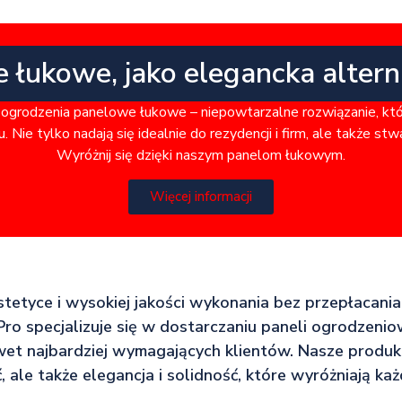
e łukowe, jako elegancka alter
ogrodzenia panelowe łukowe – niepowtarzalne rozwiązanie, kt
. Nie tylko nadają się idealnie do rezydencji i firm, ale także st
Wyróżnij się dzięki naszym panelom łukowym.
Więcej informacji
estetyce i wysokiej jakości wykonania bez przepłacania, 
ro specjalizuje się w dostarczaniu paneli ogrodzenio
t najbardziej wymagających klientów. Nasze produkt
, ale także elegancja i solidność, które wyróżniają ka