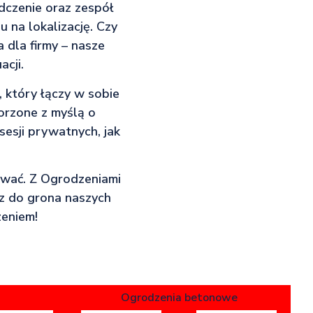
adczenie oraz zespół
 na lokalizację. Czy
 dla firmy – nasze
cji.
 który łączy w sobie
orzone z myślą o
esji prywatnych, jak
rować. Z Ogrodzeniami
cz do grona naszych
zeniem!
Ogrodzenia betonowe