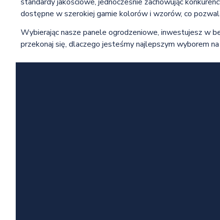
standardy jakościowe, jednocześnie zachowując konkurency
dostępne w szerokiej gamie kolorów i wzorów, co pozwala
Wybierając nasze panele ogrodzeniowe, inwestujesz w bez
przekonaj się, dlaczego jesteśmy najlepszym wyborem na 