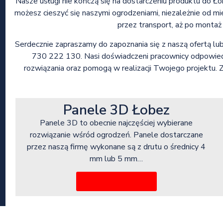
Nasze usługi nie kończą się na dostarczeniu produktu do Ło
możesz cieszyć się naszymi ogrodzeniami, niezależnie od m
przez transport, aż po montaż
Serdecznie zapraszamy do zapoznania się z naszą ofertą 
730 222 130. Nasi doświadczeni pracownicy odpowied
rozwiązania oraz pomogą w realizacji Twojego projektu. Za
Panele 3D Łobez
Panele 3D to obecnie najczęściej wybierane
rozwiązanie wśród ogrodzeń. Panele dostarczane
przez naszą firmę wykonane są z drutu o średnicy 4
mm lub 5 mm…
Więcej informacji