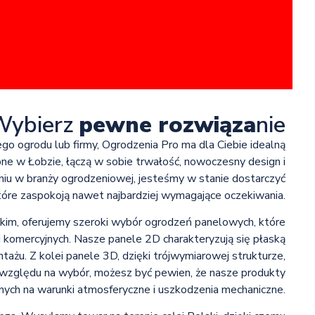
Wybierz
pewne rozwiąza
nie
ego ogrodu lub firmy, Ogrodzenia Pro ma dla Ciebie idealną
ne w Łobzie, łączą w sobie trwałość, nowoczesny design i
niu w branży ogrodzeniowej, jesteśmy w stanie dostarczyć
które zaspokoją nawet najbardziej wymagające oczekiwania.
im, oferujemy szeroki wybór ogrodzeń panelowych, które
i komercyjnych. Nasze panele 2D charakteryzują się płaską
tażu. Z kolei panele 3D, dzięki trójwymiarowej strukturze,
 względu na wybór, możesz być pewien, że nasze produkty
nych na warunki atmosferyczne i uszkodzenia mechaniczne.