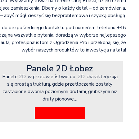
bza. Wysyłamy towar na terenie całej Polski, dzięki czemu
iejsca zamieszkania. Dbamy o każdy detal – od zamówienia,
 – abyś mógł cieszyć się bezproblemową i szybką obsługą.
lub do bezpośredniego kontaktu pod numerem telefonu +48
zą na wszystkie pytania, doradzą w wyborze najlepszego
ufaj profesjonalistom z Ogrodzenia Pro i przekonaj się, że
wybór naszych produktów to inwestycja na lata!
Panele 2D Łobez
Panele 2D, w przeciwieństwie do 3D, charakteryzują
się prostą strukturą, gdzie przetłoczenia zostały
zastąpione dwoma poziomymi drutami, grubszymi niż
druty pionowe…
Więcej informacji