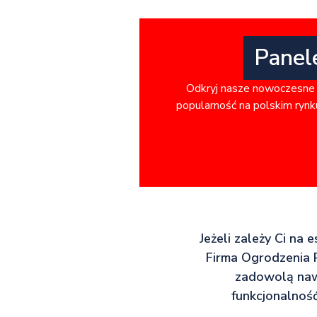
Panel
Odkryj nasze nowoczesne 
popularność na polskim rynku
Jeżeli zależy Ci na 
Firma Ogrodzenia P
zadowolą nawe
funkcjonalność