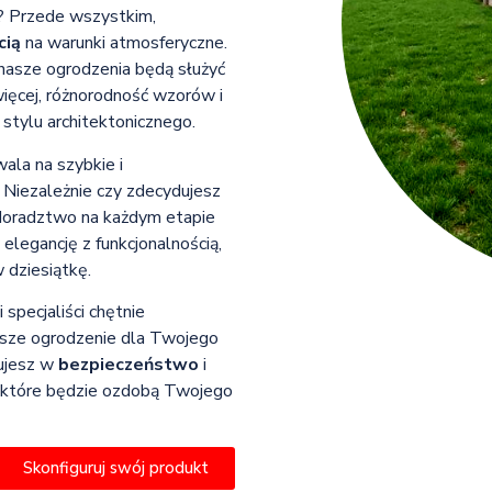
? Przede wszystkim,
cią
na warunki atmosferyczne.
 nasze ogrodzenia będą służyć
ięcej, różnorodność wzorów i
tylu architektonicznego.
wala na szybkie i
 Niezależnie czy zdecydujesz
 doradztwo na każdym etapie
y elegancję z funkcjonalnością,
 dziesiątkę.
 specjaliści chętnie
psze ogrodzenie dla Twojego
tujesz w
bezpieczeństwo
i
, które będzie ozdobą Twojego
Skonfiguruj swój produkt