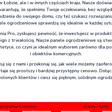
w Łobzie, ale i w innych częściach kraju. Nasze doświ
arantują, że spełnimy Twoje oczekiwania, bez względu
dzenia do swojego domu, czy też szukasz rozwiązania
ele ogrodzeniowe sprawdzą się idealnie w każdej sytua
ia Pro, zyskujesz pewność, że inwestujesz w produkt,
gn z trwałością. Nasze panele ogrodzeniowe są stw
stetyce, co czyni je idealnym wyborem zarówno dla pos
i obiektów komercyjnych.
tuj się z nami i przekonaj się, jak wiele możemy zaofe
staje się prostszy i bardziej przystępny cenowo. Dołą
lonych klientów i ciesz się pięknym, solidnym ogrod
grodzenia frontowe
Bramy i furtki